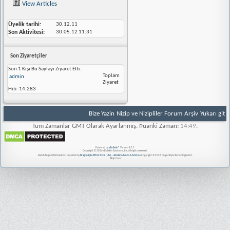
View Articles
Üyelik tarihi
30.12.11
Son Aktivitesi
30.05.12
11:31
Son Ziyaretçiler
Son 1 Kişi Bu Sayfayı Ziyaret Etti.
Toplam
admin
Ziyaret
Hiti:
14.283
Bize Yazin
Nizip ve Nizipliler Forum
Arşiv
Yukarı git
Tüm Zamanlar GMT Olarak Ayarlanmış. Þuanki Zaman:
14:49
.
Powered by
vBulletin®
Version 4.2.5
Copyright © 2026 vBulletin Solutions, Inc. All rights reserved.
Search Engine Optimisation provided by
DragonByte SEO v2.0.39 (Lite)
-
vBulletin Mods & Addons
Copyright © 2026 DragonByte Technologies Ltd.
Nizip.Com