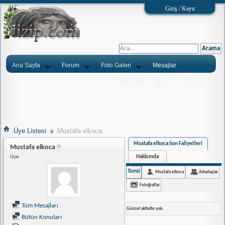
Giriş / Kayıt
Ana Sayfa
Forum
Foto Galeri
Mesajlar
Ýlanlarýnýz
Tarým
Tlf.Rehberi
Üye Listesi
Mustafa elkoca
Mustafa elkoca Son Faliyetleri
Mustafa elkoca
Hakkımda
Üye
Tümü
Mustafa elkoca
Arkadaşlar
Fotoğraflar
Tüm Mesajları
Güncel aktivite yok.
Bütün Konuları