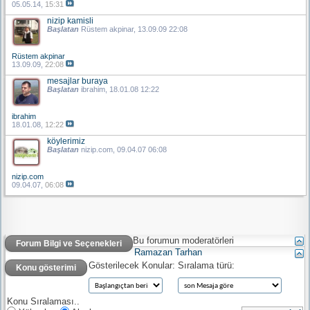
05.05.14,
15:31
nizip kamisli
Başlatan
Rüstem akpinar
, 13.09.09 22:08
Rüstem akpinar
13.09.09,
22:08
mesajlar buraya
Başlatan
ibrahim
, 18.01.08 12:22
ibrahim
18.01.08,
12:22
köylerimiz
Başlatan
nizip.com
, 09.04.07 06:08
nizip.com
09.04.07,
06:08
Bu forumun moderatörleri
Forum Bilgi ve Seçenekleri
Ramazan Tarhan
Gösterilecek Konular:
Sıralama türü:
Konu gösterimi
Konu Sıralaması..