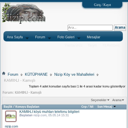
Giriş / Kayıt
Ana Sayfa
Forum
Foto Galeri
Mesajlar
Ýlanlarýnýz
Tarým
Tlf.Rehberi
Forum
KÜTÜPHANE
Nizip Köy ve Mahalleleri
KAMIÞLI - Kamışlı
Toplam 4 adet konudan sayfa basi 1 ile 4 arasi kadar konu gösteriliyor
Forum:
KAMIÞLI - Kamışlı
Seçenekler
Arama
Başlık
/
Konuyu Başlatan
Cvp
/
hit
Son Mesaj
KAMIÞLI köyü muhtarı telefonu bilgileri
Başlatan
nizip.com
, 05.05.14 15:31
nizip.com