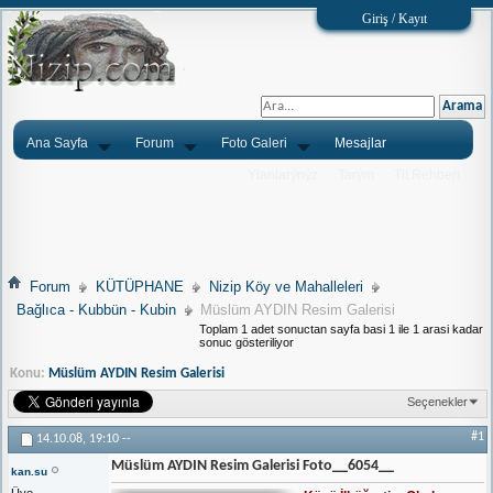
Giriş / Kayıt
Ana Sayfa
Forum
Foto Galeri
Mesajlar
Ýlanlarýnýz
Tarým
Tlf.Rehberi
Forum
KÜTÜPHANE
Nizip Köy ve Mahalleleri
Bağlıca - Kubbün - Kubin
Müslüm AYDIN Resim Galerisi
Toplam 1 adet sonuctan sayfa basi 1 ile 1 arasi kadar
sonuc gösteriliyor
Konu:
Müslüm AYDIN Resim Galerisi
Seçenekler
#1
14.10.08,
19:10
--
Müslüm AYDIN Resim Galerisi Foto__6054__
kan.su
Üye