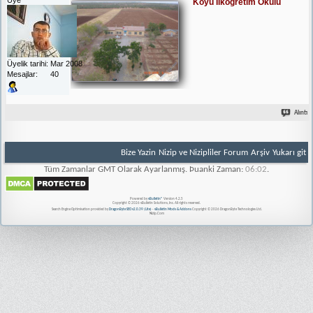
Köyü İlköğretim Okulu
Üyelik tarihi
Mar 2008
Mesajlar
40
Alıntı
Bize Yazin
Nizip ve Nizipliler Forum
Arşiv
Yukarı git
Tüm Zamanlar GMT Olarak Ayarlanmış. Þuanki Zaman:
06:02
.
Powered by
vBulletin®
Version 4.2.5
Copyright © 2026 vBulletin Solutions, Inc. All rights reserved.
Search Engine Optimisation provided by
DragonByte SEO v2.0.39 (Lite)
-
vBulletin Mods & Addons
Copyright © 2026 DragonByte Technologies Ltd.
Nizip.Com