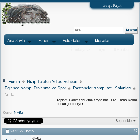
Giriş / Kayıt
Ana Sayfa
Forum
Foto Galeri
Mesajlar
Ýlanlarýnýz
Tarým
Tlf.Rehberi
Forum
Nizip Telefon Adres Rehberi
Eğlence &amp; Dinlenme ve Spor
Pastaneler &amp; tatlı Salonları
Ni-Ba
Toplam 1 adet sonuctan sayfa basi 1 ile 1 arasi kadar
sonuc gösteriliyor
Konu:
Ni-Ba
Seçenekler
#1
23.11.22,
15:16
--
Ni-Ba