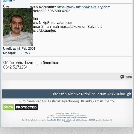
admin
Üye
Web Adresiniz:
https://www.nizipbaklavalarý.com
Telefon:
0 506 580 4203
Niba
www.NizipBaklavaları.com
Mimar Sinan mah mustafa kokmen Bulv no:5
Nizip/Gaziantep
Üyelik tarihi
Feb 2001
Mesajlar
8.753
Görüþleriniz bizim için önemlidir
0342 5171254
Alıntı
Bize Yazin
Nizip ve Nizipliler Forum
Arşiv
Yukarı git
Tüm Zamanlar GMT Olarak Ayarlanmış. Þuanki Zaman:
14:29
.
Powered by
vBulletin®
Version 4.2.5
Copyright © 2026 vBulletin Solutions, Inc. All rights reserved.
Extra Threadfields - by
ProvB Products - vBulletin Modifications
Search Engine Optimisation provided by
DragonByte SEO v2.0.39 (Lite)
-
vBulletin Mods & Addons
Copyright © 2026 DragonByte Technologies Ltd.
Nizip.Com