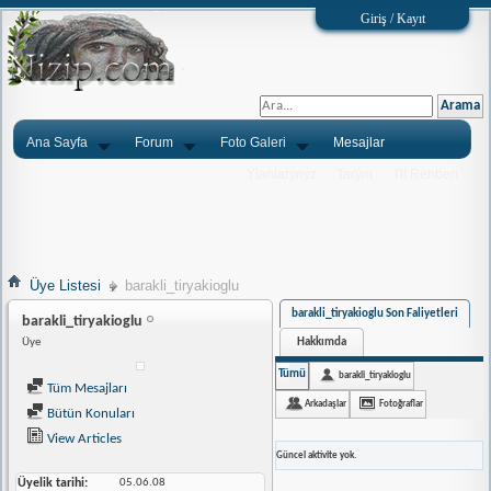
Giriş / Kayıt
Ana Sayfa
Forum
Foto Galeri
Mesajlar
Ýlanlarýnýz
Tarým
Tlf.Rehberi
Üye Listesi
barakli_tiryakioglu
barakli_tiryakioglu Son Faliyetleri
barakli_tiryakioglu
Hakkımda
Üye
Tümü
barakli_tiryakioglu
Tüm Mesajları
Arkadaşlar
Fotoğraflar
Bütün Konuları
View Articles
Güncel aktivite yok.
Üyelik tarihi
05.06.08