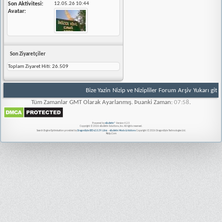
Son Aktivitesi
12.05.26
10:44
Avatar
Son Ziyaretçiler
Toplam Ziyaret Hiti:
26.509
Bize Yazin
Nizip ve Nizipliler Forum
Arşiv
Yukarı git
Tüm Zamanlar GMT Olarak Ayarlanmış. Þuanki Zaman:
07:58
.
Powered by
vBulletin®
Version 4.2.5
Copyright © 2026 vBulletin Solutions, Inc. All rights reserved.
Search Engine Optimisation provided by
DragonByte SEO v2.0.39 (Lite)
-
vBulletin Mods & Addons
Copyright © 2026 DragonByte Technologies Ltd.
Nizip.Com