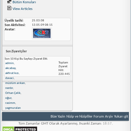
Bütün Konuları
View Articles
Üyelik tarihi
25.03.08
Son Aktivitesi
13.05.09
08:15
Avatar
Son Ziyaretçiler
Son 10 Kişi Bu Sayfayı Ziyaret Etti.
Toplam
admin
,
Ziyaret
akcabay
,
Hiti:
akfırat kızı
,
220.445
davaci
,
müslüm arıkan
,
nenbr
,
Orhan Çelik
,
oğuz
,
rasimm
,
yagmuralan
Bize Yazin
Nizip ve Nizipliler Forum
Arşiv
Yukarı git
Tüm Zamanlar GMT Olarak Ayarlanmış. Þuanki Zaman:
18:57
.