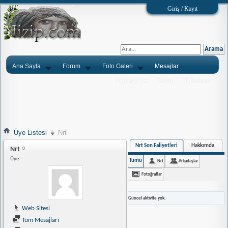
Giriş / Kayıt
Ana Sayfa
Forum
Foto Galeri
Mesajlar
Ýlanlarýnýz
Tarým
Tlf.Rehberi
Üye Listesi
Nrt
Nrt Son Faliyetleri
Hakkımda
Nrt
Üye
Tümü
Nrt
Arkadaşlar
Fotoğraflar
Güncel aktivite yok.
Web Sitesi
Tüm Mesajları