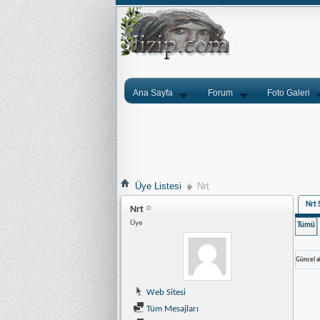
Ana Sayfa
Forum
Foto Galeri
Üye Listesi
Nrt
Nrt 
Nrt
Üye
Tümü
Güncel ak
Web Sitesi
Tüm Mesajları