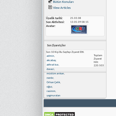
Bütün Konuları
View Articles
Üyelik tarihi
25.03.08
Son Aktivitesi
13.05.09
08:15
Avatar
Son Ziyaretçiler
Son 10 Kişi Bu Sayfayı Ziyaret Etti.
Toplam
admin
,
Ziyaret
akcabay
,
Hiti:
akfırat kızı
,
220.503
davaci
,
müslüm arıkan
,
nenbr
,
Orhan Çelik
,
oğuz
,
rasimm
,
yagmuralan