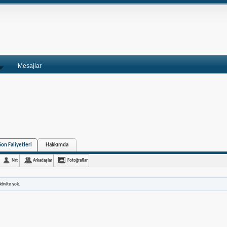
Mesajlar
Son Faliyetleri
Hakkımda
Nrt
Arkadaşlar
Fotoğraflar
tivite yok.