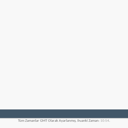
Tüm Zamanlar GMT Olarak Ayarlanmış. Þuanki Zaman:
10:54
.