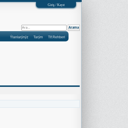
Giriş / Kayıt
Ýlanlarýnýz
Tarým
Tlf.Rehberi