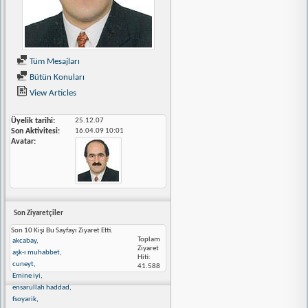
Tüm Mesajları
Bütün Konuları
View Articles
Üyelik tarihi
25.12.07
Son Aktivitesi
16.04.09
10:01
Avatar
Son Ziyaretçiler
Son 10 Kişi Bu Sayfayı Ziyaret Etti.
Toplam
akcabay
,
Ziyaret
aşk-ı muhabbet
,
Hiti:
cuneyt
,
41.588
Emine iyi
,
ensarullah haddad
,
fsoyarik
,