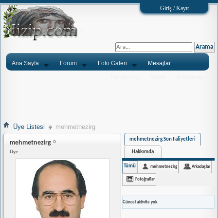
Giriş / Kayıt
Ana Sayfa
Forum
Foto Galeri
Mesajlar
Ýlanlarýnýz
Tarým
Tlf.Rehberi
Üye Listesi
mehmetnezirg
mehmetnezirg Son Faliyetleri
mehmetnezirg
Hakkımda
Üye
Tümü
mehmetnezirg
Arkadaşlar
Fotoğraflar
Güncel aktivite yok.