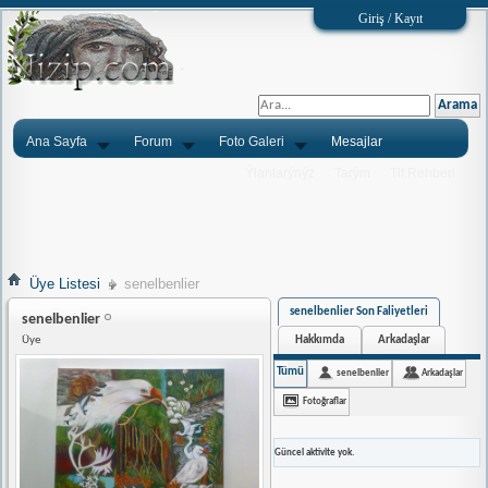
Giriş / Kayıt
Ana Sayfa
Forum
Foto Galeri
Mesajlar
Ýlanlarýnýz
Tarým
Tlf.Rehberi
Üye Listesi
senelbenlier
senelbenlier Son Faliyetleri
senelbenlier
Hakkımda
Arkadaşlar
Üye
Tümü
senelbenlier
Arkadaşlar
Fotoğraflar
Güncel aktivite yok.