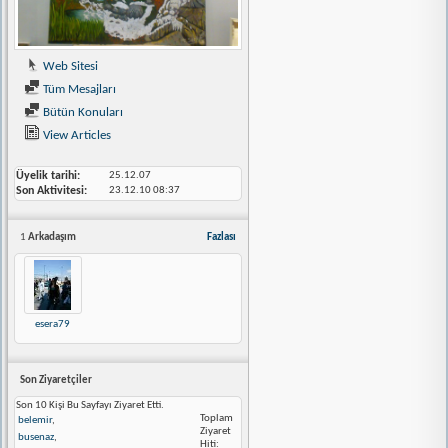
Web Sitesi
Tüm Mesajları
Bütün Konuları
View Articles
Üyelik tarihi
25.12.07
Son Aktivitesi
23.12.10
08:37
1
Arkadaşım
Fazlası
esera79
Son Ziyaretçiler
Son 10 Kişi Bu Sayfayı Ziyaret Etti.
Toplam
belemir
,
Ziyaret
busenaz
,
Hiti: