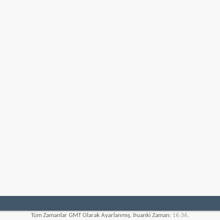
Tüm Zamanlar GMT Olarak Ayarlanmış. Þuanki Zaman:
16:36
.