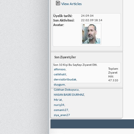
View Articles
Üyelik tarihi
24.09.04
Son Aktivitesi
22.02.09
18:14
Avatar
Son Ziyaretçiler
Son 10 Kişi Bu Sayfayı Ziyaret Etti.
Toplam
alfonsoo
,
Ziyaret
celikhalil
,
Hiti:
dervisdörtbudak
,
47.510
duygum
,
Gökhan Dokuyucu
,
HASAN BASRİ DURMAZ
,
Mir'at
,
nuriş34
,
osmanlı27
,
ziya_eren27