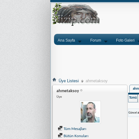
Ana Sayfa
Forum
Foto Galeri
Üye Listesi
ahmetaksoy
ahme
ahmetaksoy
Üye
Tümü
Güncel ak
Tüm Mesajları
Bütün Konuları