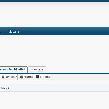
Mesajlar
taksoy Son Faliyetleri
Hakkımda
ahmetaksoy
Arkadaşlar
Fotoğraflar
tivite yok.