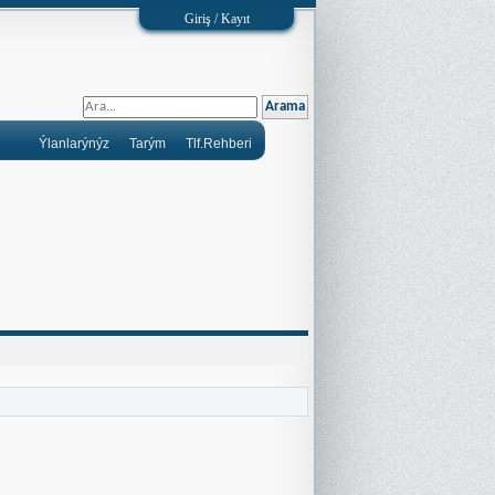
Giriş / Kayıt
Ýlanlarýnýz
Tarým
Tlf.Rehberi