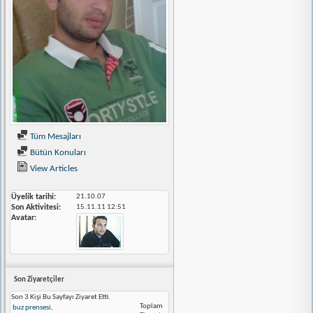
Tüm Mesajları
Bütün Konuları
View Articles
Üyelik tarihi
21.10.07
Son Aktivitesi
15.11.11
12:51
Avatar
Son Ziyaretçiler
Son 3 Kişi Bu Sayfayı Ziyaret Etti.
Toplam
buz prensesi
,