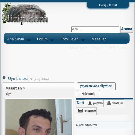
Giriş / Kayıt
Ana Sayfa
Forum
Foto Galeri
Mesajlar
Ýlanlarýnýz
Tarým
Tlf.Rehberi
Üye Listesi
yaşarcan
yaşarcan Son Faliyetleri
yaşarcan
Hakkımda
Üye
Tümü
yaşarcan
Arkadaşlar
Fotoğraflar
Güncel aktivite yok.