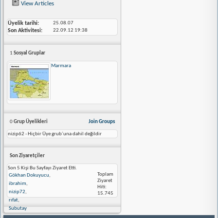
View Articles
Üyelik tarihi
25.08.07
Son Aktivitesi
22.09.12
19:38
1
Sosyal Gruplar
Marmara
0
Grup Üyelikleri
Join Groups
nizip62 - Hiçbir Üye grub´una dahil değildir
Son Ziyaretçiler
Son 5 Kişi Bu Sayfayı Ziyaret Etti.
Toplam
Gökhan Dokuyucu
,
Ziyaret
ibrahim
,
Hiti:
nizip72
,
15.745
rıfat
,
Subutay