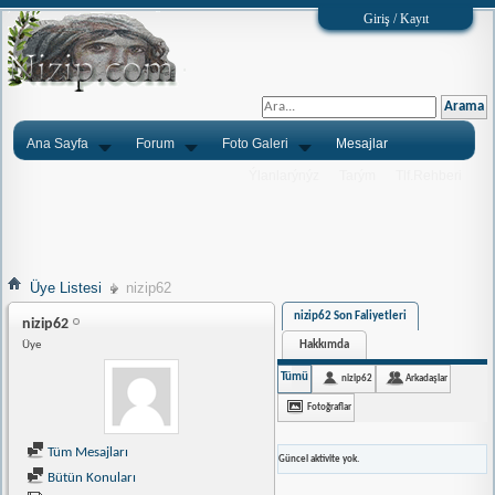
Giriş / Kayıt
Ana Sayfa
Forum
Foto Galeri
Mesajlar
Ýlanlarýnýz
Tarým
Tlf.Rehberi
Üye Listesi
nizip62
nizip62 Son Faliyetleri
nizip62
Hakkımda
Üye
Tümü
nizip62
Arkadaşlar
Fotoğraflar
Tüm Mesajları
Güncel aktivite yok.
Bütün Konuları