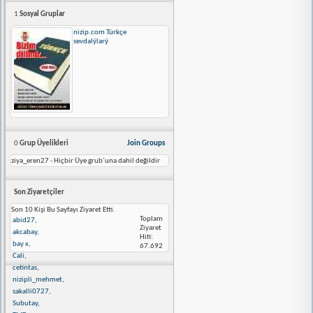
1
Sosyal Gruplar
nizip.com Türkçe
sevdalýlarý
0
Grup Üyelikleri
Join Groups
ziya_eren27 - Hiçbir Üye grub´una dahil değildir
Son Ziyaretçiler
Son 10 Kişi Bu Sayfayı Ziyaret Etti.
Toplam
abid27
,
Ziyaret
akcabay
,
Hiti:
bay x
,
67.692
Cali
,
cetintas
,
nizipli_mehmet
,
sakalli0727
,
Subutay
,