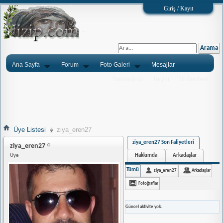
Giriş / Kayıt
Ana Sayfa
Forum
Foto Galeri
Mesajlar
Ýlanlarýnýz
Tarým
Tlf.Rehberi
Üye Listesi
ziya_eren27
ziya_eren27 Son Faliyetleri
ziya_eren27
Hakkımda
Arkadaşlar
Üye
Tümü
ziya_eren27
Arkadaşlar
Fotoğraflar
Güncel aktivite yok.