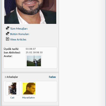
Tüm Mesajları
Bütün Konuları
View Articles
Üyelik tarihi
03.08.07
Son Aktivitesi
25.02.18
08:10
Avatar
2
Arkadaşlar
Fazlası
Cali
MuratSahin