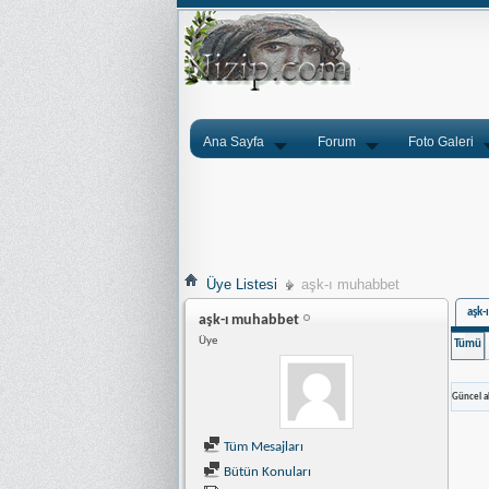
Ana Sayfa
Forum
Foto Galeri
Üye Listesi
aşk-ı muhabbet
aşk-
aşk-ı muhabbet
Üye
Tümü
Güncel ak
Tüm Mesajları
Bütün Konuları