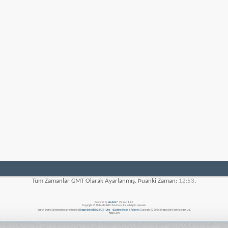
Tüm Zamanlar GMT Olarak Ayarlanmış. Þuanki Zaman:
12:53
.
Powered by
vBulletin®
Version 4.2.5
Copyright © 2026 vBulletin Solutions, Inc. All rights reserved.
Search Engine Optimisation provided by
DragonByte SEO v2.0.39 (Lite)
-
vBulletin Mods & Addons
Copyright © 2026 DragonByte Technologies Ltd.
Nizip.Com