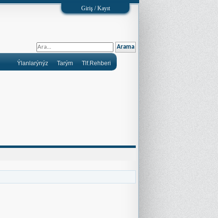
Giriş / Kayıt
Ýlanlarýnýz
Tarým
Tlf.Rehberi