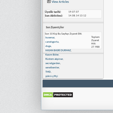
View Articles
Üyelik tarihi
19.07.07
Son Aktivitesi
14.08.14
13:12
Son Ziyaretçiler
Son 10 Kişi Bu Sayfayı Ziyaret Etti.
Toplam
busenaz
,
Ziyaret
canelsgorta
,
Hiti:
doga
,
27.988
HASAN BASRİ DURMAZ
,
Kasım Böler
,
Rüstem akpinar
,
secretgarden
,
senelbenlier
,
TMD
,
şükrü çiftçi