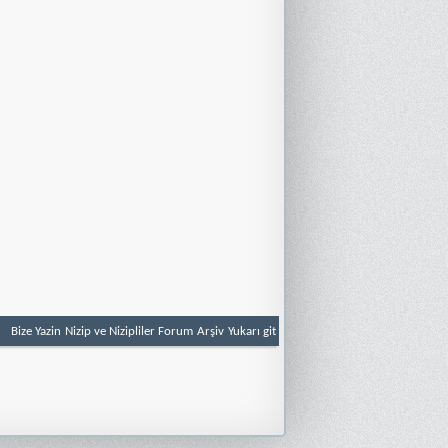
Bize Yazin
Nizip ve Nizipliler Forum
Arşiv
Yukarı git