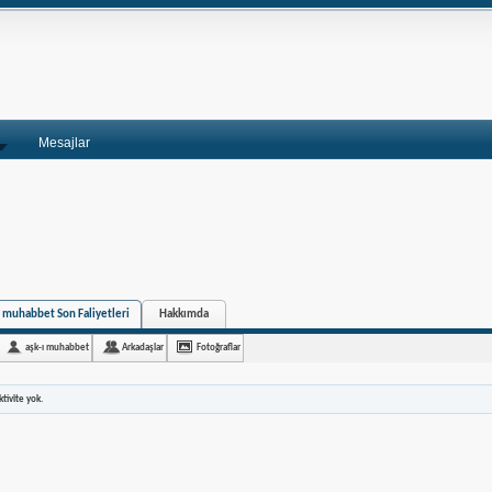
Mesajlar
ı muhabbet Son Faliyetleri
Hakkımda
aşk-ı muhabbet
Arkadaşlar
Fotoğraflar
tivite yok.