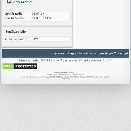
View Articles
Üyelik tarihi
01.07.07
Son Aktivitesi
01.07.07
11:55
Son Ziyaretçiler
Toplam Ziyaret Hiti:
8.396
Bize Yazin
Nizip ve Nizipliler Forum
Arşiv
Yukarı git
Tüm Zamanlar GMT Olarak Ayarlanmış. Þuanki Zaman:
18:51
.
Powered by
vBulletin®
Version 4.2.5
Copyright © 2026 vBulletin Solutions, Inc. All rights reserved.
Search Engine Optimisation provided by
DragonByte SEO v2.0.39 (Lite)
-
vBulletin Mods & Addons
Copyright © 2026 DragonByte Technologies Ltd.
Nizip.Com