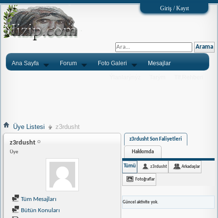
Giriş / Kayıt
Ana Sayfa
Forum
Foto Galeri
Mesajlar
Ýlanlarýnýz
Tarým
Tlf.Rehberi
Üye Listesi
z3rdusht
z3rdusht Son Faliyetleri
z3rdusht
Hakkımda
Üye
Tümü
z3rdusht
Arkadaşlar
Fotoğraflar
Tüm Mesajları
Güncel aktivite yok.
Bütün Konuları