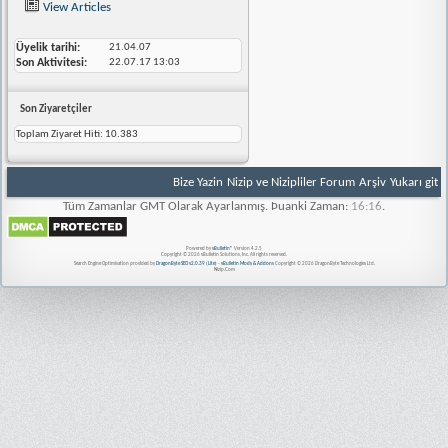
View Articles
Üyelik tarihi
21.04.07
Son Aktivitesi
22.07.17
13:03
Son Ziyaretçiler
Toplam Ziyaret Hiti:
10.383
Bize Yazin
Nizip ve Nizipliler Forum
Arşiv
Yukarı git
Tüm Zamanlar GMT Olarak Ayarlanmış. Þuanki Zaman:
16:16
.
Powered by
vBulletin®
Version 4.2.5
Copyright © 2026 vBulletin Solutions, Inc. All rights reserved.
Search Engine Optimisation provided by
DragonByte SEO v2.0.39 (Lite)
-
vBulletin Mods & Addons
Copyright © 2026 DragonByte Technologies Ltd.
Nizip.Com