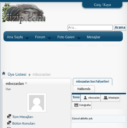
Giriş / Kayıt
Ana Sayfa
Forum
Foto Galeri
Mesajlar
Ýlanlarýnýz
Tarým
Tlf.Rehberi
Üye Listesi
mbozaslan
mbozaslan Son Faliyetleri
mbozaslan
Hakkımda
Üye
Tümü
mbozaslan
Arkadaşlar
Fotoğraflar
Tüm Mesajları
Güncel aktivite yok.
Bütün Konuları