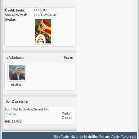
Üyelik tarihi
21.03.07
Son Aktivitesi
05.01.19
08:16
Avatar
1
Arkadaşım
Fazlası
m altay
Son Ziyaretçiler
Son 1 Kişi Bu Sayfayı Ziyaret Etti.
Toplam
m altay
Ziyaret
Hiti:
25.936
Bize Yazin
Nizip ve Nizipliler Forum
Arşiv
Yukarı git