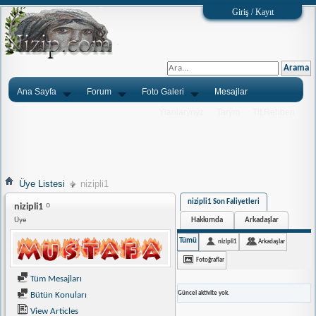
Giriş / Kayıt
Ana Sayfa
Forum
Foto Galeri
Mesajlar
Ýlanlarýnýz
Tarým
Tlf.Rehberi
Üye Listesi
nizipli1
nizipli1 Son Faliyetleri
nizipli1
Hakkımda
Arkadaşlar
Üye
Tümü
nizipli1
Arkadaşlar
Fotoğraflar
Tüm Mesajları
Güncel aktivite yok.
Bütün Konuları
View Articles