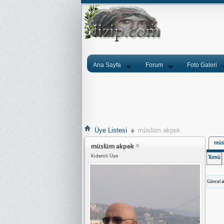
Ana Sayfa
Forum
Foto Galeri
Üye Listesi
müslüm akpek
müsl
müslüm akpek
Kıdemli Üye
Tümü
Güncel ak