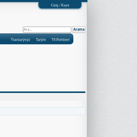
Giriş / Kayıt
Ýlanlarýnýz
Tarým
Tlf.Rehberi