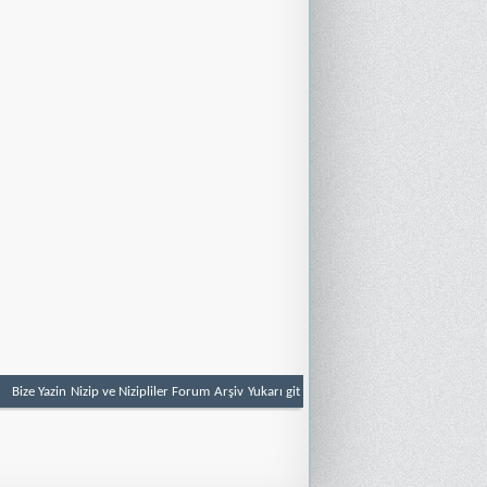
Bize Yazin
Nizip ve Nizipliler Forum
Arşiv
Yukarı git