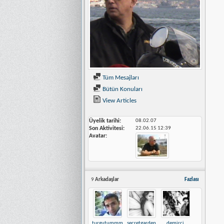
Tüm Mesajları
Bütün Konuları
View Articles
Üyelik tarihi
08.02.07
Son Aktivitesi
22.06.15
12:39
Avatar
9
Arkadaşlar
Fazlası
turgutummm
secretgarden
demirci