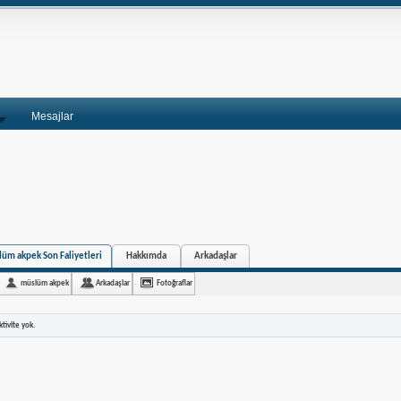
Mesajlar
üm akpek Son Faliyetleri
Hakkımda
Arkadaşlar
müslüm akpek
Arkadaşlar
Fotoğraflar
tivite yok.