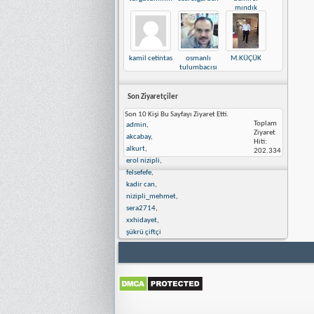
mındık
kamil cetintas
osmanlı
M.KÜÇÜK
tulumbacısı
Son Ziyaretçiler
Son 10 Kişi Bu Sayfayı Ziyaret Etti.
Toplam
admin
,
Ziyaret
akcabay
,
Hiti:
alkurt
,
202.334
erol nizipli
,
felsefefe
,
kadir can
,
nizipli_mehmet
,
sera2714
,
xxhidayet
,
şükrü çiftçi