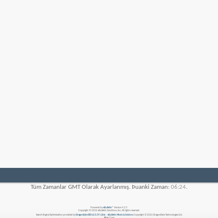
Tüm Zamanlar GMT Olarak Ayarlanmış. Þuanki Zaman:
06:24
.
Powered by
vBulletin®
Version 4.2.5
Copyright © 2026 vBulletin Solutions, Inc. All rights reserved.
Search Engine Optimisation provided by
DragonByte SEO v2.0.39 (Lite)
-
vBulletin Mods & Addons
Copyright © 2026 DragonByte Technologies Ltd.
Nizip.Com