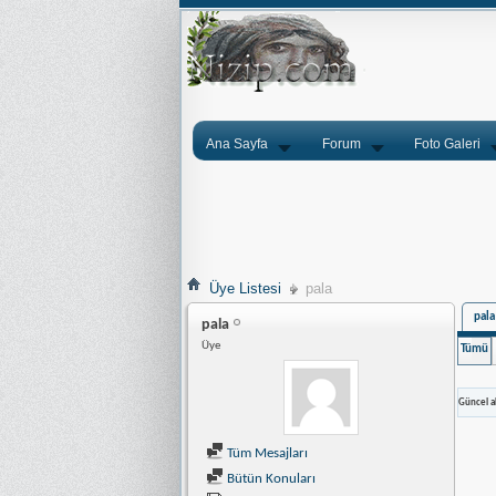
Ana Sayfa
Forum
Foto Galeri
Üye Listesi
pala
pala
pala
Üye
Tümü
Güncel ak
Tüm Mesajları
Bütün Konuları