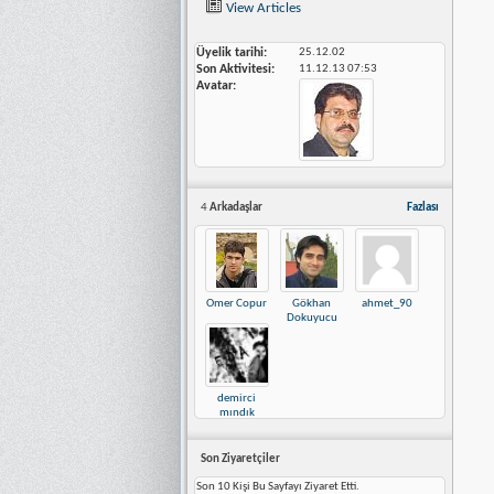
View Articles
Üyelik tarihi
25.12.02
Son Aktivitesi
11.12.13
07:53
Avatar
4
Arkadaşlar
Fazlası
Omer Copur
Gökhan
ahmet_90
Dokuyucu
demirci
mındık
Son Ziyaretçiler
Son 10 Kişi Bu Sayfayı Ziyaret Etti.