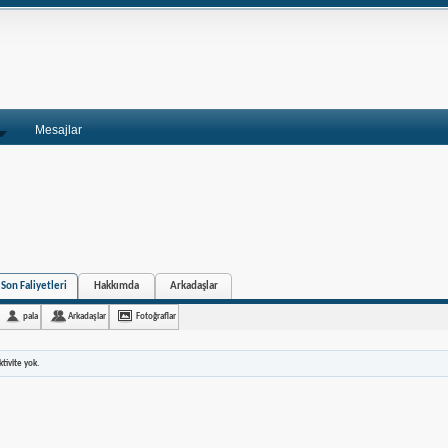
Mesajlar
 Son Faliyetleri
Hakkımda
Arkadaşlar
pala
Arkadaşlar
Fotoğraflar
tivite yok.