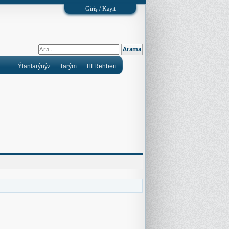
Giriş / Kayıt
Ýlanlarýnýz
Tarým
Tlf.Rehberi