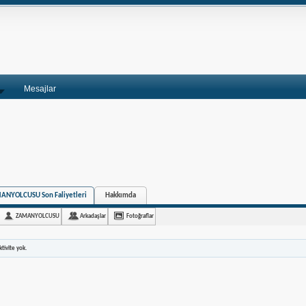
Mesajlar
ANYOLCUSU Son Faliyetleri
Hakkımda
ZAMANYOLCUSU
Arkadaşlar
Fotoğraflar
tivite yok.