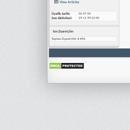
View Articles
Üyelik tarihi
06.07.06
Son Aktivitesi
29.11.99
22:00
Son Ziyaretçiler
Toplam Ziyaret Hiti:
8.896