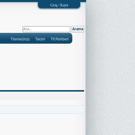
Giriş / Kayıt
Ýlanlarýnýz
Tarým
Tlf.Rehberi