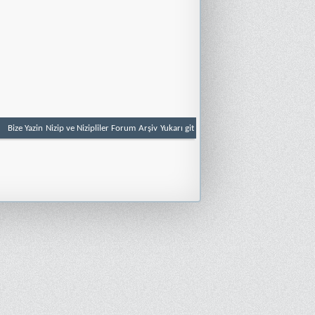
Bize Yazin
Nizip ve Nizipliler Forum
Arşiv
Yukarı git