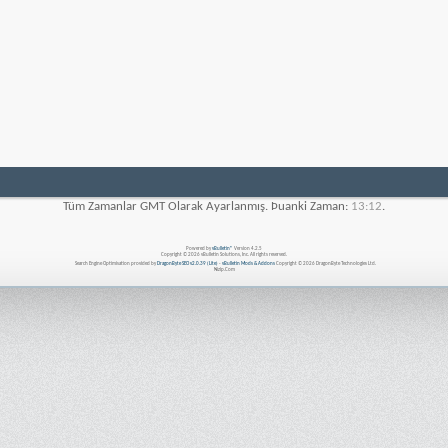
Tüm Zamanlar GMT Olarak Ayarlanmış. Þuanki Zaman:
13:12
.
Powered by
vBulletin®
Version 4.2.5
Copyright © 2026 vBulletin Solutions, Inc. All rights reserved.
Search Engine Optimisation provided by
DragonByte SEO v2.0.39 (Lite)
-
vBulletin Mods & Addons
Copyright © 2026 DragonByte Technologies Ltd.
Nizip.Com