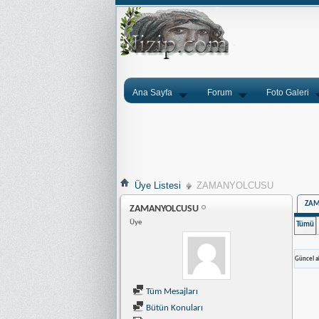
Ana Sayfa
Forum
Foto Galeri
Üye Listesi
ZAMANYOLCUSU
ZAM
ZAMANYOLCUSU
Üye
Tümü
Güncel ak
Tüm Mesajları
Bütün Konuları