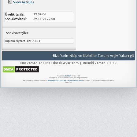
View Articles
Üyelik tarihi
19.04.06
Son Aktivitesi
29.11.99
22:00
Son Ziyaretçiler
Toplam Ziyaret Hiti:
7.881
Bize Yazin
Nizip ve Nizipliler Forum
Arşiv
Yukarı git
Tüm Zamanlar GMT Olarak Ayarlanmış. Þuanki Zaman:
01:17
.
Powered by
vBulletin®
Version 4.2.5
Copyright © 2026 vBulletin Solutions, Inc. All rights reserved.
Search Engine Optimisation provided by
DragonByte SEO v2.0.39 (Lite)
-
vBulletin Mods & Addons
Copyright © 2026 DragonByte Technologies Ltd.
Nizip.Com