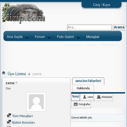
Giriş / Kayıt
Ana Sayfa
Forum
Foto Galeri
Mesajlar
Ýlanlarýnýz
Tarým
Tlf.Rehberi
Üye Listesi
zama
zama Son Faliyetleri
zama
Hakkımda
Üye
Tümü
zama
Arkadaşlar
Fotoğraflar
Tüm Mesajları
Güncel aktivite yok.
Bütün Konuları