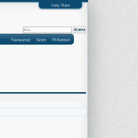
Giriş / Kayıt
Ýlanlarýnýz
Tarým
Tlf.Rehberi