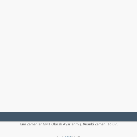
Tüm Zamanlar GMT Olarak Ayarlanmış. Þuanki Zaman:
16:07
.