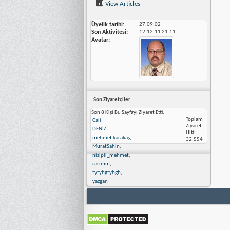
View Articles
Üyelik tarihi
27.09.02
Son Aktivitesi
12.12.11
21:11
Avatar
Son Ziyaretçiler
Son 8 Kişi Bu Sayfayı Ziyaret Etti.
Toplam
Cali
,
Ziyaret
DENİZ
,
Hiti:
mehmet karakaş
,
32.554
MuratSahin
,
nizipli_mehmet
,
rasimm
,
tytyhgtyhgh
,
yazgan