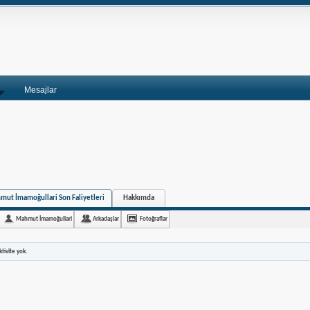
Mesajlar
ut İmamoğullari Son Faliyetleri
Hakkımda
Mahmut İmamoğullari
Arkadaşlar
Fotoğraflar
tivite yok.