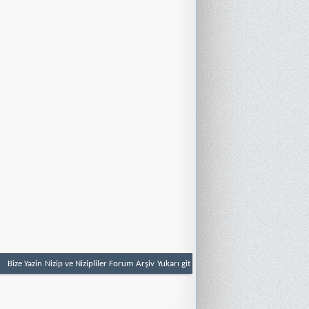
Bize Yazin
Nizip ve Nizipliler Forum
Arşiv
Yukarı git