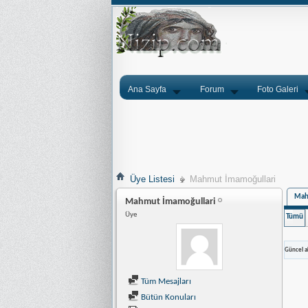
Ana Sayfa
Forum
Foto Galeri
Üye Listesi
Mahmut İmamoğullari
Mahm
Mahmut İmamoğullari
Üye
Tümü
Güncel ak
Tüm Mesajları
Bütün Konuları