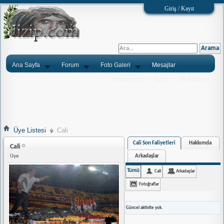
Giriş / Kayıt
Ana Sayfa
Forum
Foto Galeri
Mesajlar
Ýlanlarýnýz
Tarým
Tlf.Rehberi
Üye Listesi
Cali
Cali Son Faliyetleri
Hakkımda
Cali
Arkadaşlar
Üye
Tümü
Cali
Arkadaşlar
Fotoğraflar
Güncel aktivite yok.