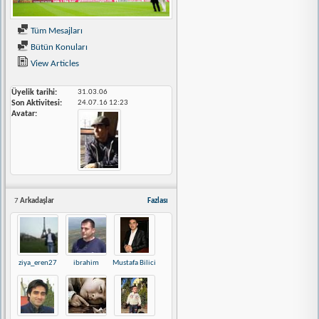
Tüm Mesajları
Bütün Konuları
View Articles
Üyelik tarihi
31.03.06
Son Aktivitesi
24.07.16
12:23
Avatar
7
Arkadaşlar
Fazlası
ziya_eren27
ibrahim
Mustafa Bilici