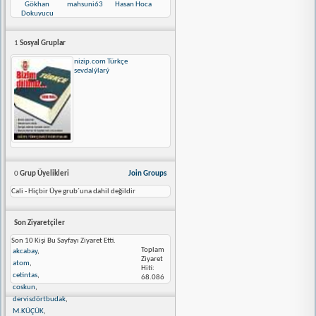
Gökhan
mahsuni63
Hasan Hoca
Dokuyucu
1
Sosyal Gruplar
nizip.com Türkçe
sevdalýlarý
0
Grup Üyelikleri
Join Groups
Cali - Hiçbir Üye grub´una dahil değildir
Son Ziyaretçiler
Son 10 Kişi Bu Sayfayı Ziyaret Etti.
Toplam
akcabay
,
Ziyaret
atom
,
Hiti:
cetintas
,
68.086
coskun
,
dervisdörtbudak
,
M.KÜÇÜK
,