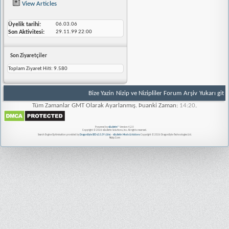
View Articles
Üyelik tarihi
06.03.06
Son Aktivitesi
29.11.99
22:00
Son Ziyaretçiler
Toplam Ziyaret Hiti:
9.580
Bize Yazin
Nizip ve Nizipliler Forum
Arşiv
Yukarı git
Tüm Zamanlar GMT Olarak Ayarlanmış. Þuanki Zaman:
14:20
.
Powered by
vBulletin®
Version 4.2.5
Copyright © 2026 vBulletin Solutions, Inc. All rights reserved.
Search Engine Optimisation provided by
DragonByte SEO v2.0.39 (Lite)
-
vBulletin Mods & Addons
Copyright © 2026 DragonByte Technologies Ltd.
Nizip.Com