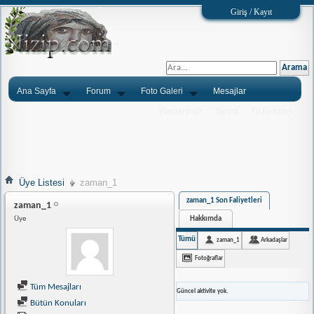
Giriş / Kayıt
Ana Sayfa
Forum
Foto Galeri
Mesajlar
Ýlanlarýnýz
Tarým
Tlf.Rehberi
Üye Listesi
zaman_1
zaman_1 Son Faliyetleri
zaman_1
Hakkımda
Üye
Tümü
zaman_1
Arkadaşlar
Fotoğraflar
Tüm Mesajları
Güncel aktivite yok.
Bütün Konuları