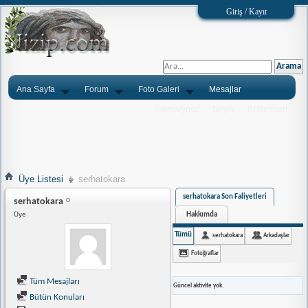
Giriş / Kayıt
Ana Sayfa
Forum
Foto Galeri
Mesajlar
Ýlanlarýnýz
Tarým
Tlf.Rehberi
Üye Listesi
serhatokara
serhatokara Son Faliyetleri
serhatokara
Hakkımda
Üye
Tümü
serhatokara
Arkadaşlar
Fotoğraflar
Tüm Mesajları
Güncel aktivite yok.
Bütün Konuları