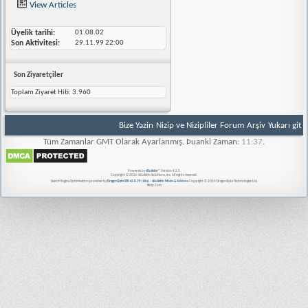
View Articles
Üyelik tarihi
01.08.02
Son Aktivitesi
29.11.99
22:00
Son Ziyaretçiler
Toplam Ziyaret Hiti:
3.960
Bize Yazin
Nizip ve Nizipliler Forum
Arşiv
Yukarı git
Tüm Zamanlar GMT Olarak Ayarlanmış. Þuanki Zaman:
11:37
.
Powered by
vBulletin®
Version 4.2.5
Copyright © 2026 vBulletin Solutions, Inc. All rights reserved.
Search Engine Optimisation provided by
DragonByte SEO v2.0.39 (Lite)
-
vBulletin Mods & Addons
Copyright © 2026 DragonByte Technologies Ltd.
Nizip.Com