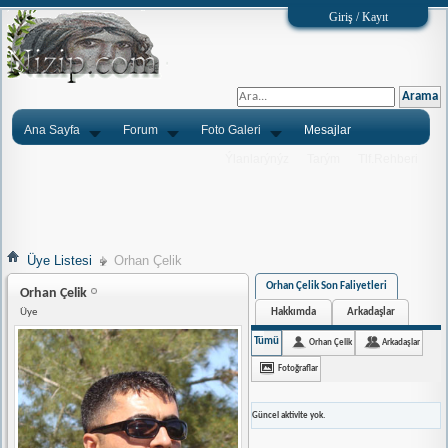
Giriş / Kayıt
Ana Sayfa
Forum
Foto Galeri
Mesajlar
Ýlanlarýnýz
Tarým
Tlf.Rehberi
Üye Listesi
Orhan Çelik
Orhan Çelik Son Faliyetleri
Orhan Çelik
Hakkımda
Arkadaşlar
Üye
Tümü
Orhan Çelik
Arkadaşlar
Fotoğraflar
Güncel aktivite yok.