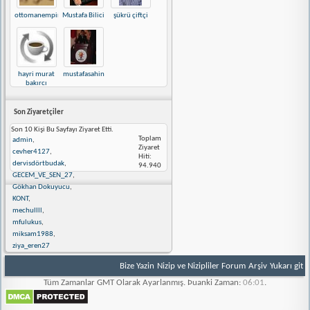
ottomanempire
Mustafa Bilici
şükrü çiftçi
hayri murat
mustafasahin
bakırcı
Son Ziyaretçiler
Son 10 Kişi Bu Sayfayı Ziyaret Etti.
Toplam
admin
,
Ziyaret
cevher4127
,
Hiti:
dervisdörtbudak
,
94.940
GECEM_VE_SEN_27
,
Gökhan Dokuyucu
,
KONT
,
mechullll
,
mfulukus
,
miksam1988
,
ziya_eren27
Bize Yazin
Nizip ve Nizipliler Forum
Arşiv
Yukarı git
Tüm Zamanlar GMT Olarak Ayarlanmış. Þuanki Zaman:
06:01
.