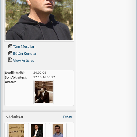
Tüm Mesajları
Bütün Konuları
View Articles
Üyelik tarihi
24.02.06
Son Aktivitesi
27.10.16
08:27
Avatar
5
Arkadaşlar
Fazlası