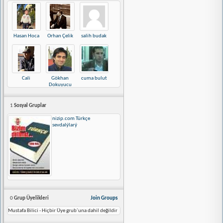
Hasan Hoca
Orhan Çelik
salih budak
Cali
Gökhan
cuma bulut
Dokuyucu
1
Sosyal Gruplar
nizip.com Türkçe
sevdalýlarý
0
Grup Üyelikleri
Join Groups
Mustafa Bilici - Hiçbir Üye grub´una dahil değildir