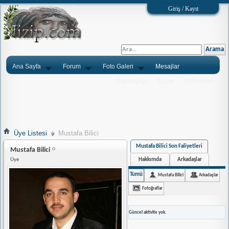
Giriş / Kayıt
Ana Sayfa
Forum
Foto Galeri
Mesajlar
Ýlanlarýnýz
Tarým
Tlf.Rehberi
Üye Listesi
Mustafa Bilici
Mustafa Bilici Son Faliyetleri
Mustafa Bilici
Hakkımda
Arkadaşlar
Üye
Tümü
Mustafa Bilici
Arkadaşlar
Fotoğraflar
Güncel aktivite yok.