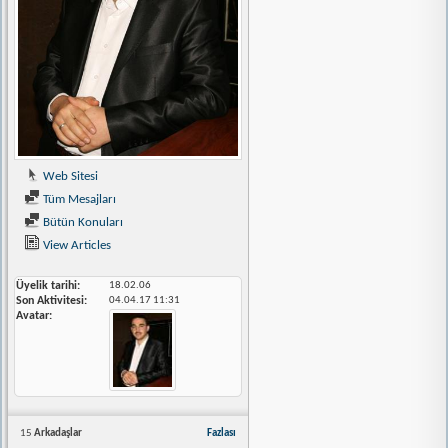
Web Sitesi
Tüm Mesajları
Bütün Konuları
View Articles
Üyelik tarihi
18.02.06
Son Aktivitesi
04.04.17
11:31
Avatar
15
Arkadaşlar
Fazlası