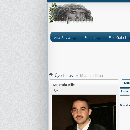
Ana Sayfa
Forum
Foto Galeri
Üye Listesi
Mustafa Bilici
Must
Mustafa Bilici
Üye
Tümü
Güncel ak