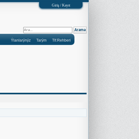
Giriş / Kayıt
Ýlanlarýnýz
Tarým
Tlf.Rehberi