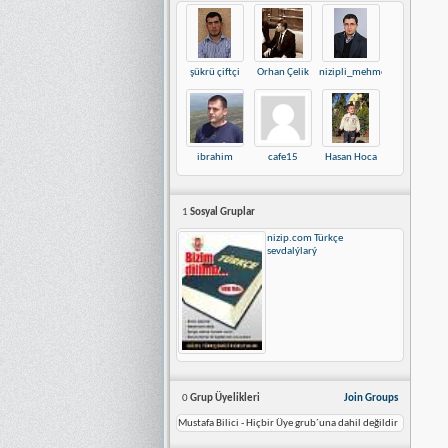
şükrü çiftçi
Orhan Çelik
nizipli_mehmet
ibrahim
cafe15
Hasan Hoca
1
Sosyal Gruplar
nizip.com Türkçe
sevdalýlarý
0
Grup Üyelikleri
Join Groups
Mustafa Bilici - Hiçbir Üye grub´una dahil değildir