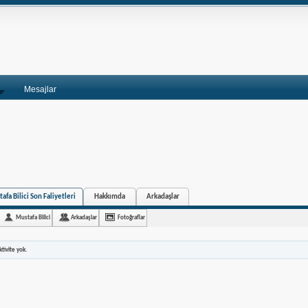
Mesajlar
afa Bilici Son Faliyetleri
Hakkımda
Arkadaşlar
Mustafa Bilici
Arkadaşlar
Fotoğraflar
tivite yok.