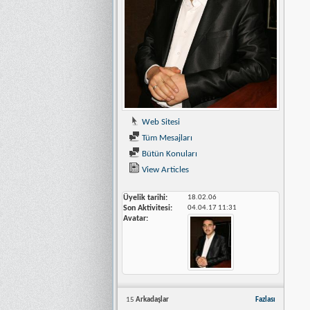
Web Sitesi
Tüm Mesajları
Bütün Konuları
View Articles
Üyelik tarihi
18.02.06
Son Aktivitesi
04.04.17
11:31
Avatar
15
Arkadaşlar
Fazlası