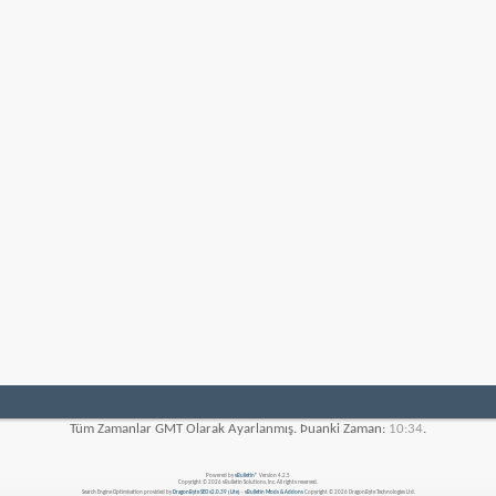
Tüm Zamanlar GMT Olarak Ayarlanmış. Þuanki Zaman:
10:34
.
Powered by
vBulletin®
Version 4.2.5
Copyright © 2026 vBulletin Solutions, Inc. All rights reserved.
Search Engine Optimisation provided by
DragonByte SEO v2.0.39 (Lite)
-
vBulletin Mods & Addons
Copyright © 2026 DragonByte Technologies Ltd.