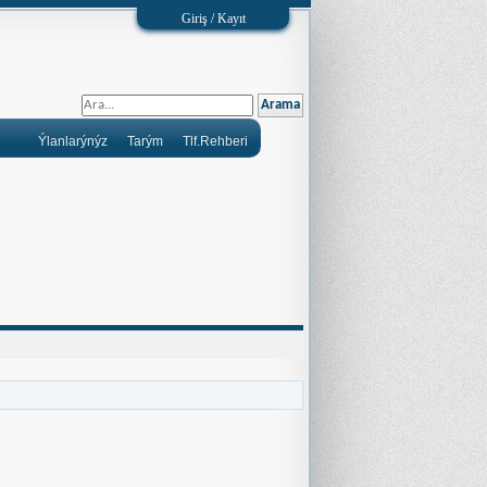
Giriş / Kayıt
Ýlanlarýnýz
Tarým
Tlf.Rehberi