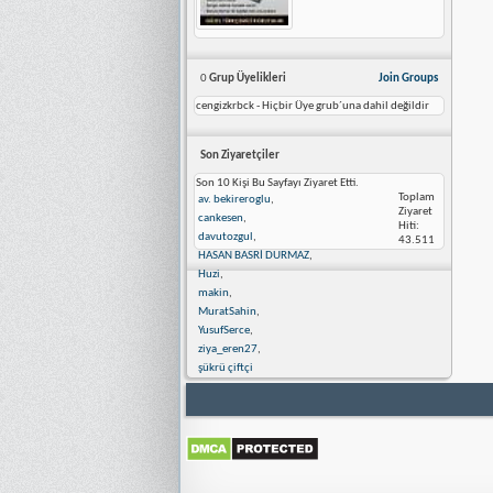
0
Grup Üyelikleri
Join Groups
cengizkrbck - Hiçbir Üye grub´una dahil değildir
Son Ziyaretçiler
Son 10 Kişi Bu Sayfayı Ziyaret Etti.
Toplam
av. bekireroglu
,
Ziyaret
cankesen
,
Hiti:
davutozgul
,
43.511
HASAN BASRİ DURMAZ
,
Huzi
,
makin
,
MuratSahin
,
YusufSerce
,
ziya_eren27
,
şükrü çiftçi