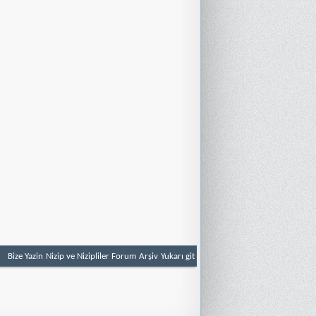
Bize Yazin
Nizip ve Nizipliler Forum
Arşiv
Yukarı git