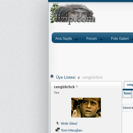
Ana Sayfa
Forum
Foto Galeri
Üye Listesi
cengizkrbck
ceng
cengizkrbck
Üye
Tümü
Güncel ak
Web Sitesi
Tüm Mesajları