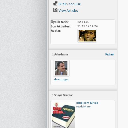
Bütün Konuları
View Articles
Üyelik tarihi
22.11.05
Son Aktivitesi
21.12.17
14:24
Avatar
1
Arkadaşım
Fazlası
davutozgul
1
Sosyal Gruplar
nizip.com Türkçe
sevdalýlarý