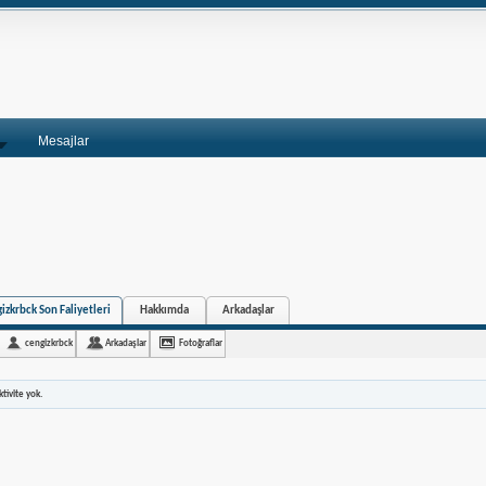
Mesajlar
izkrbck Son Faliyetleri
Hakkımda
Arkadaşlar
cengizkrbck
Arkadaşlar
Fotoğraflar
tivite yok.