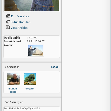
Tüm Mesajları
Bütün Konuları
View Articles
Üyelik tarihi
11.03.02
Son Aktivitesi
23.11.15
14:07
Avatar
2
Arkadaşlar
Fazlası
müslüm
fsoyarik
akpek
Son Ziyaretçiler
Son 10 Kişi Bu Sayfayı Ziyaret Etti.