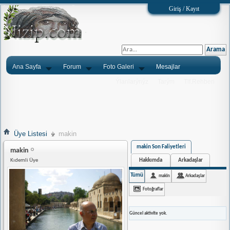
Giriş / Kayıt
Ana Sayfa
Forum
Foto Galeri
Mesajlar
Ýlanlarýnýz
Tarým
Tlf.Rehberi
Üye Listesi
makin
makin Son Faliyetleri
makin
Hakkımda
Arkadaşlar
Kıdemli Üye
Tümü
makin
Arkadaşlar
Fotoğraflar
Güncel aktivite yok.