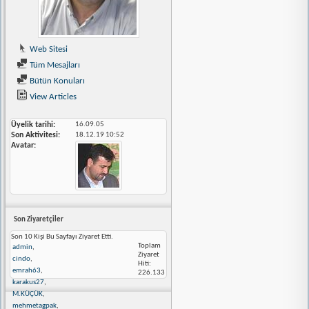
Web Sitesi
Tüm Mesajları
Bütün Konuları
View Articles
Üyelik tarihi
16.09.05
Son Aktivitesi
18.12.19
10:52
Avatar
Son Ziyaretçiler
Son 10 Kişi Bu Sayfayı Ziyaret Etti.
Toplam
admin
,
Ziyaret
cindo
,
Hiti:
emrah63
,
226.133
karakus27
,
M.KÜÇÜK
,
mehmetagpak
,