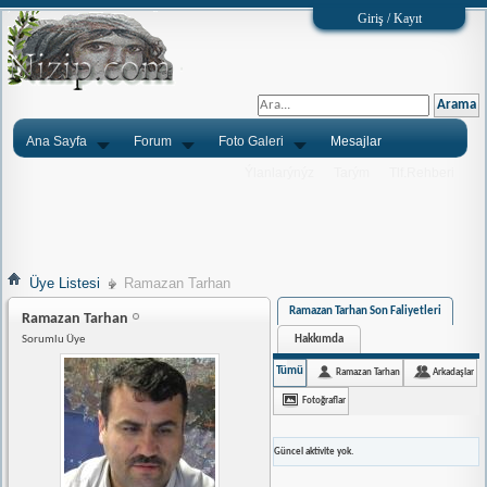
Giriş / Kayıt
Ana Sayfa
Forum
Foto Galeri
Mesajlar
Ýlanlarýnýz
Tarým
Tlf.Rehberi
Üye Listesi
Ramazan Tarhan
Ramazan Tarhan Son Faliyetleri
Ramazan Tarhan
Hakkımda
Sorumlu Üye
Tümü
Ramazan Tarhan
Arkadaşlar
Fotoğraflar
Güncel aktivite yok.