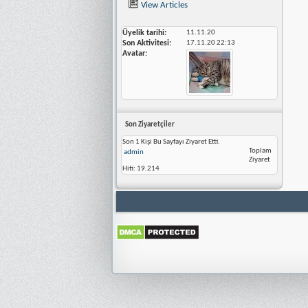
View Articles
Üyelik tarihi
11.11.20
Son Aktivitesi
17.11.20
22:13
Avatar
Son Ziyaretçiler
Son 1 Kişi Bu Sayfayı Ziyaret Etti.
Toplam
admin
Ziyaret
Hiti:
19.214