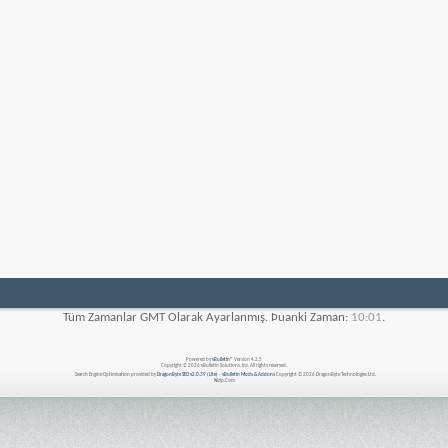
Tüm Zamanlar GMT Olarak Ayarlanmış. Þuanki Zaman:
10:01
.
Powered by
vBulletin®
Version 4.2.5
Copyright © 2026 vBulletin Solutions, Inc. All rights reserved.
Search Engine Optimisation provided by
DragonByte SEO v2.0.39 (Lite)
-
vBulletin Mods & Addons
Copyright © 2026 DragonByte Technologies Ltd.
Nizip.Com