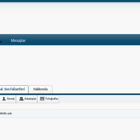
Mesajlar
l. Son Faliyetleri
Hakkımda
Kemal.
Arkadaşlar
Fotoğraflar
tivite yok.