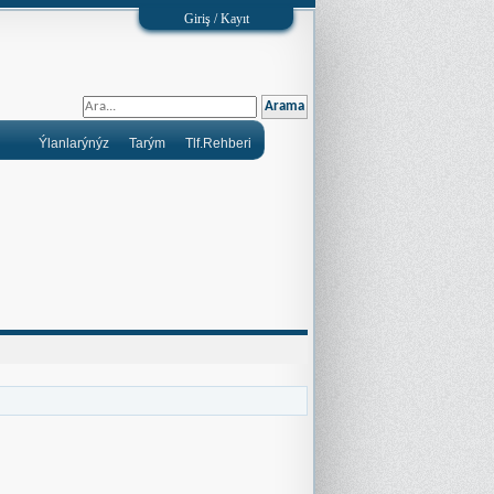
Giriş / Kayıt
Ýlanlarýnýz
Tarým
Tlf.Rehberi