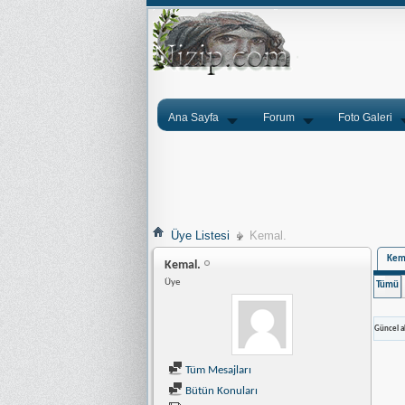
Ana Sayfa
Forum
Foto Galeri
Üye Listesi
Kemal.
Kema
Kemal.
Üye
Tümü
Güncel ak
Tüm Mesajları
Bütün Konuları