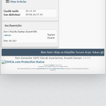
View Articles
Üyelik tarihi
25.11.19
Son Aktivitesi
09.06.26
17:14
Son Ziyaretçiler
Son 1 Kişi Bu Sayfayı Ziyaret Etti.
Toplam
admin
Ziyaret
Hiti:
40.267
Bize Yazin
Nizip ve Nizipliler Forum
Arşiv
Yukarı git
Tüm Zamanlar GMT Olarak Ayarlanmış. Þuanki Zaman:
15:59
.
Powered by
vBulletin®
Version 4.2.5
Copyright © 2026 vBulletin Solutions, Inc. All rights reserved.
Search Engine Optimisation provided by
DragonByte SEO v2.0.39 (Lite)
-
vBulletin Mods & Addons
Copyright © 2026 DragonByte Technologies Ltd.
Nizip.Com