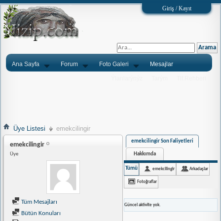
Giriş / Kayıt
Ana Sayfa
Forum
Foto Galeri
Mesajlar
Ýlanlarýnýz
Tarým
Tlf.Rehberi
Üye Listesi
emekcilingir
emekcilingir Son Faliyetleri
emekcilingir
Hakkımda
Üye
Tümü
emekcilingir
Arkadaşlar
Fotoğraflar
Tüm Mesajları
Güncel aktivite yok.
Bütün Konuları