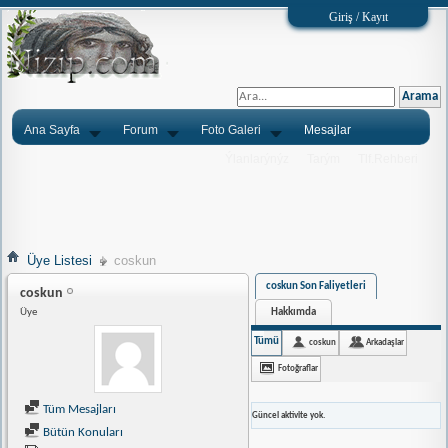
Giriş / Kayıt
Ana Sayfa
Forum
Foto Galeri
Mesajlar
Ýlanlarýnýz
Tarým
Tlf.Rehberi
Üye Listesi
coskun
coskun Son Faliyetleri
coskun
Hakkımda
Üye
Tümü
coskun
Arkadaşlar
Fotoğraflar
Tüm Mesajları
Güncel aktivite yok.
Bütün Konuları