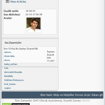
View Articles
Üyelik tarihi
18.08.05
Son Aktivitesi
26.10.17
06:38
Avatar
Son Ziyaretçiler
Son 10 Kişi Bu Sayfayı Ziyaret Etti.
Toplam
admin
,
Ziyaret
Ahde Vefa
,
Hiti:
atom
,
71.607
baba_sultan
,
Cali
,
dervisdörtbudak
,
felsefefe
,
Gökhan Dokuyucu
,
kral_hasan
,
makin
Bize Yazin
Nizip ve Nizipliler Forum
Arşiv
Yukarı git
Tüm Zamanlar GMT Olarak Ayarlanmış. Þuanki Zaman:
03:55
.