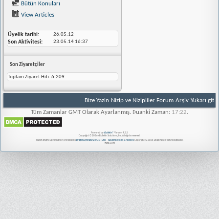
Bütün Konuları
View Articles
Üyelik tarihi
26.05.12
Son Aktivitesi
23.05.14
16:37
Son Ziyaretçiler
Toplam Ziyaret Hiti:
6.209
Bize Yazin
Nizip ve Nizipliler Forum
Arşiv
Yukarı git
Tüm Zamanlar GMT Olarak Ayarlanmış. Þuanki Zaman:
17:22
.
Powered by
vBulletin®
Version 4.2.5
Copyright © 2026 vBulletin Solutions, Inc. All rights reserved.
Search Engine Optimisation provided by
DragonByte SEO v2.0.39 (Lite)
-
vBulletin Mods & Addons
Copyright © 2026 DragonByte Technologies Ltd.
Nizip.Com