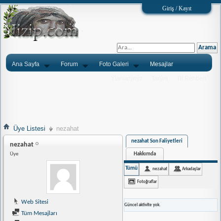
Giriş / Kayıt
Ana Sayfa
Forum
Foto Galeri
Mesajlar
Ýlanlarýnýz
Tarým
Tlf.Rehberi
Üye Listesi
nezahat
nezahat Son Faliyetleri
nezahat
Hakkımda
Üye
Tümü
nezahat
Arkadaşlar
Fotoğraflar
Web Sitesi
Güncel aktivite yok.
Tüm Mesajları