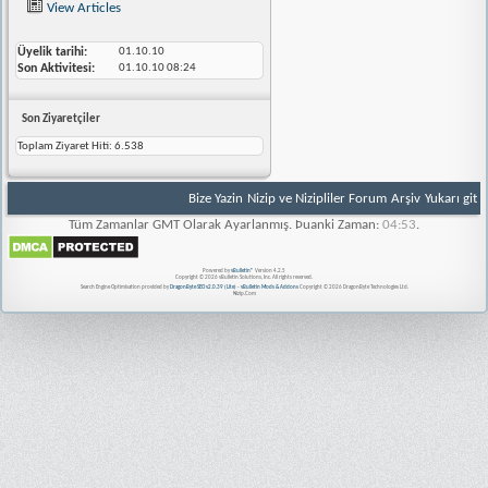
View Articles
Üyelik tarihi
01.10.10
Son Aktivitesi
01.10.10
08:24
Son Ziyaretçiler
Toplam Ziyaret Hiti:
6.538
Bize Yazin
Nizip ve Nizipliler Forum
Arşiv
Yukarı git
Tüm Zamanlar GMT Olarak Ayarlanmış. Þuanki Zaman:
04:53
.
Powered by
vBulletin®
Version 4.2.5
Copyright © 2026 vBulletin Solutions, Inc. All rights reserved.
Search Engine Optimisation provided by
DragonByte SEO v2.0.39 (Lite)
-
vBulletin Mods & Addons
Copyright © 2026 DragonByte Technologies Ltd.
Nizip.Com