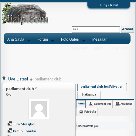
Giriş / Kayıt
Ana Sayfa
Forum
Foto Galeri
Mesajlar
Ýlanlarýnýz
Tarým
Tlf.Rehberi
Üye Listesi
parliament club
parliament club Son Faliyetleri
parliament club
Hakkımda
Üye
Tümü
parliament club
Arkadaşlar
Fotoğraflar
Tüm Mesajları
Güncel aktivite yok.
Bütün Konuları