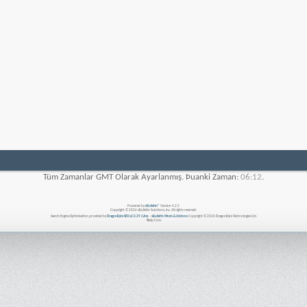
Tüm Zamanlar GMT Olarak Ayarlanmış. Þuanki Zaman:
06:12
.
Powered by
vBulletin®
Version 4.2.5
Copyright © 2026 vBulletin Solutions, Inc. All rights reserved.
Search Engine Optimisation provided by
DragonByte SEO v2.0.39 (Lite)
-
vBulletin Mods & Addons
Copyright © 2026 DragonByte Technologies Ltd.
Nizip.Com