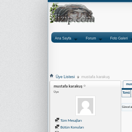
Ana Sayfa
Forum
Foto Galeri
Üye Listesi
mustafa karakuş
must
mustafa karakuş
Üye
Tümü
Güncel ak
Tüm Mesajları
Bütün Konuları