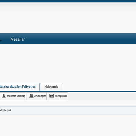
Mesajlar
afa karakuş Son Faliyetleri
Hakkımda
mustafa karakuş
Arkadaşlar
Fotoğraflar
tivite yok.