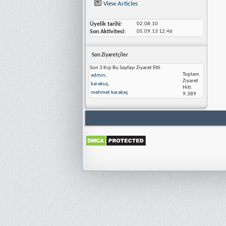
View Articles
Üyelik tarihi
02.08.10
Son Aktivitesi
05.09.13
12:46
Son Ziyaretçiler
Son 3 Kişi Bu Sayfayı Ziyaret Etti.
Toplam
admin
,
Ziyaret
karakuş
,
Hiti:
mehmet karakaş
9.389