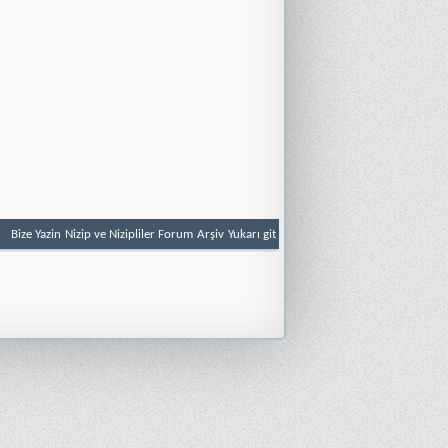
Bize Yazin
Nizip ve Nizipliler Forum
Arşiv
Yukarı git