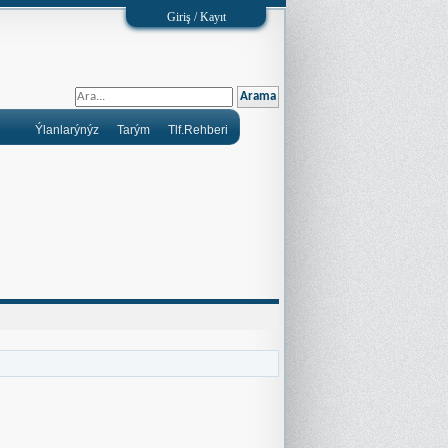
Giriş / Kayıt
Ýlanlarýnýz
Tarým
Tlf.Rehberi