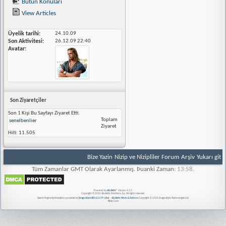
Bütün Konuları
View Articles
Üyelik tarihi
24.10.09
Son Aktivitesi
26.12.09
22:40
Avatar
Son Ziyaretçiler
Son 1 Kişi Bu Sayfayı Ziyaret Etti.
Toplam
senelbenlier
Ziyaret
Hiti:
11.505
Bize Yazin
Nizip ve Nizipliler Forum
Arşiv
Yukarı git
Tüm Zamanlar GMT Olarak Ayarlanmış. Þuanki Zaman:
13:58
.
Powered by
vBulletin®
Version 4.2.5
Copyright © 2026 vBulletin Solutions, Inc. All rights reserved.
Search Engine Optimisation provided by
DragonByte SEO v2.0.39 (Lite)
-
vBulletin Mods & Addons
Copyright © 2026 DragonByte Technologies Ltd.
Nizip.Com