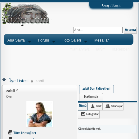
Giriş / Kayıt
Ana Sayfa
Forum
Foto Galeri
Mesajlar
Ýlanlarýnýz
Tarým
Tlf.Rehberi
Üye Listesi
zabit
zabit Son Faliyetleri
zabit
Hakkımda
Üye
Tümü
zabit
Arkadaşlar
Fotoğraflar
Güncel aktivite yok.
Tüm Mesajları