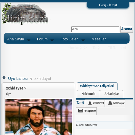
Giriş / Kayıt
Ana Sayfa
Forum
Foto Galeri
Mesajlar
Ýlanlarýnýz
Tarým
Tlf.Rehberi
Üye Listesi
xxhidayet
xxhidayet Son Faliyetleri
xxhidayet
Hakkımda
Arkadaşlar
Üye
Tümü
xxhidayet
Arkadaşlar
Fotoğraflar
Güncel aktivite yok.