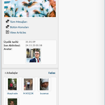
Tüm Mesajları
Bütün Konuları
View Articles
Üyelik tarihi
31.01.09
Son Aktivitesi
24.11.25
05:58
Avatar
4
Arkadaşlar
Fazlası
ilkaytrade
M.KÜÇÜK
busenaz