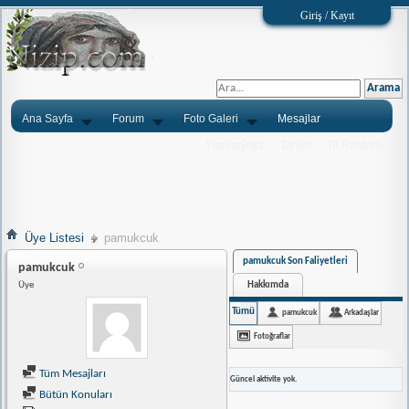
Giriş / Kayıt
Ana Sayfa
Forum
Foto Galeri
Mesajlar
Ýlanlarýnýz
Tarým
Tlf.Rehberi
Üye Listesi
pamukcuk
pamukcuk Son Faliyetleri
pamukcuk
Hakkımda
Üye
Tümü
pamukcuk
Arkadaşlar
Fotoğraflar
Tüm Mesajları
Güncel aktivite yok.
Bütün Konuları