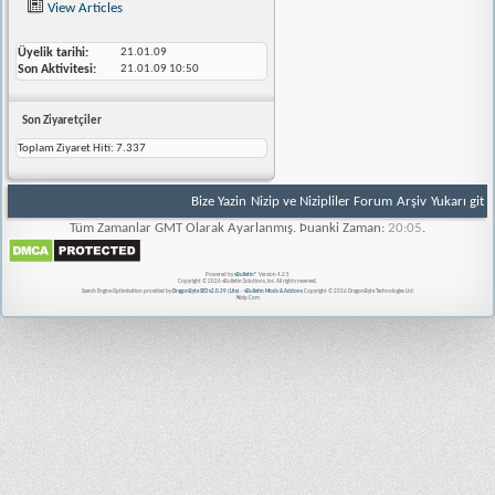
View Articles
Üyelik tarihi
21.01.09
Son Aktivitesi
21.01.09
10:50
Son Ziyaretçiler
Toplam Ziyaret Hiti:
7.337
Bize Yazin
Nizip ve Nizipliler Forum
Arşiv
Yukarı git
Tüm Zamanlar GMT Olarak Ayarlanmış. Þuanki Zaman:
20:05
.
Powered by
vBulletin®
Version 4.2.5
Copyright © 2026 vBulletin Solutions, Inc. All rights reserved.
Search Engine Optimisation provided by
DragonByte SEO v2.0.39 (Lite)
-
vBulletin Mods & Addons
Copyright © 2026 DragonByte Technologies Ltd.
Nizip.Com