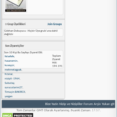
0
Grup Üyelikleri
Join Groups
Gökhan Dokuyucu - Hiçbir Üye grub´una dahil
değildir
Son Ziyaretçiler
Son 10 Kişi Bu Sayfayı Ziyaret Etti.
Toplam
felsefefe
,
Ziyaret
hasanemin
,
Hiti:
kuseyyir
,
194.191
mehmetagpak
,
N.bilal
,
nizipli -1964
,
Subutay
,
surucutarim27
,
Timuçin BAKIRCII
,
yazgan
Bize Yazin
Nizip ve Nizipliler Forum
Arşiv
Yukarı git
Tüm Zamanlar GMT Olarak Ayarlanmış. Þuanki Zaman:
17:57
.