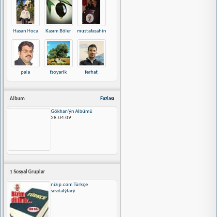
Hasan Hoca
Kasım Böler
mustafasahin
pala
fsoyarik
ferhat
Album
Fazlası
Gökhan'ýn Albümü
28.04.09
1
Sosyal Gruplar
nizip.com Türkçe
sevdalýlarý