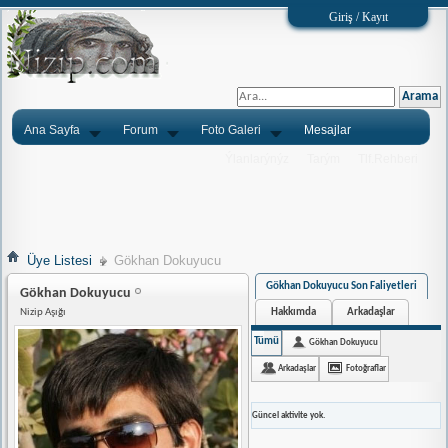
Giriş / Kayıt
Ana Sayfa
Forum
Foto Galeri
Mesajlar
Ýlanlarýnýz
Tarým
Tlf.Rehberi
Üye Listesi
Gökhan Dokuyucu
Gökhan Dokuyucu Son Faliyetleri
Gökhan Dokuyucu
Hakkımda
Arkadaşlar
Nizip Aşığı
Tümü
Gökhan Dokuyucu
Arkadaşlar
Fotoğraflar
Güncel aktivite yok.