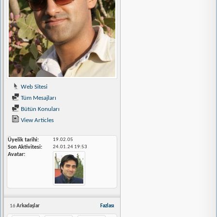
Web Sitesi
Tüm Mesajları
Bütün Konuları
View Articles
Üyelik tarihi
19.02.05
Son Aktivitesi
24.01.24
19:53
Avatar
16
Arkadaşlar
Fazlası