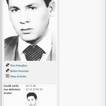
Tüm Mesajları
Bütün Konuları
View Articles
Üyelik tarihi
26.11.08
Son Aktivitesi
12.12.23
05:26
Avatar