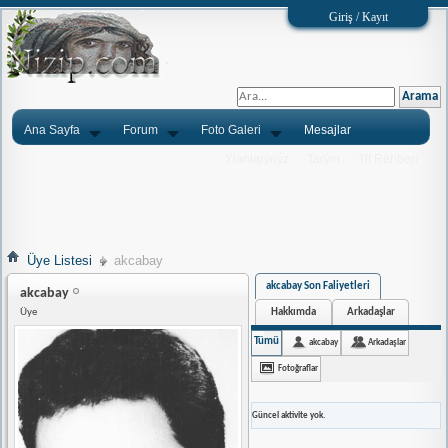
Giriş / Kayıt
Ana Sayfa
Forum
Foto Galeri
Mesajlar
Ýlanlarýnýz
Tarým
Tlf.Rehberi
Üye Listesi
akcabay
akcabay Son Faliyetleri
akcabay
Hakkımda
Arkadaşlar
Üye
Tümü
akcabay
Arkadaşlar
Fotoğraflar
Güncel aktivite yok.