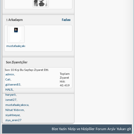
1
Arkadaşım
Fazlası
mustafaakçakoca
Son Ziyaretçiler
Son 10 Kişi Bu Sayfayı Ziyaret Etti.
Toplam
admin
,
Ziyaret
Cali
,
Hiti:
gülseren83
,
40.459
HALİL
,
heryerli
,
ismet27
,
mustafaakçakoca
,
Nihat Yıldırım
,
siyahbeyaz
,
ziya_eren27
Bize Yazin
Nizip ve Nizipliler Forum
Arşiv
Yukarı git