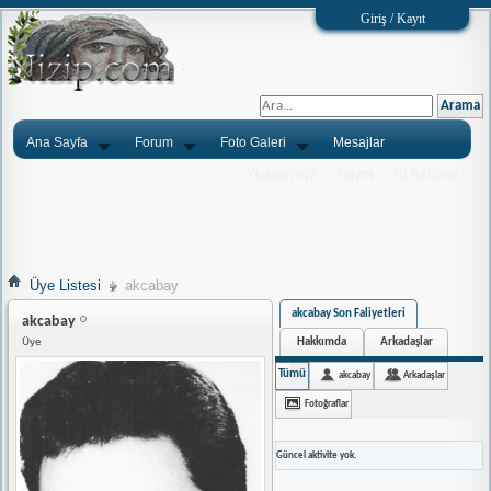
Giriş / Kayıt
Ana Sayfa
Forum
Foto Galeri
Mesajlar
Ýlanlarýnýz
Tarým
Tlf.Rehberi
Üye Listesi
akcabay
akcabay Son Faliyetleri
akcabay
Hakkımda
Arkadaşlar
Üye
Tümü
akcabay
Arkadaşlar
Fotoğraflar
Güncel aktivite yok.