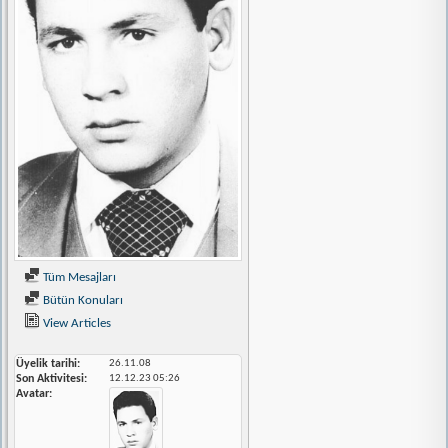
Tüm Mesajları
Bütün Konuları
View Articles
Üyelik tarihi
26.11.08
Son Aktivitesi
12.12.23
05:26
Avatar