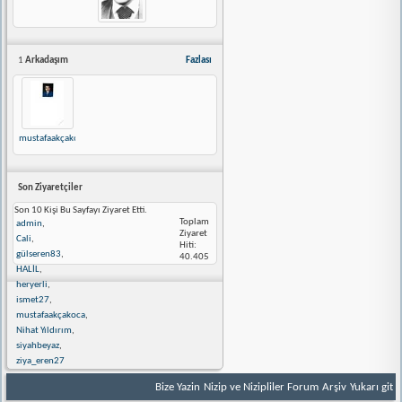
1
Arkadaşım
Fazlası
mustafaakçakoca
Son Ziyaretçiler
Son 10 Kişi Bu Sayfayı Ziyaret Etti.
Toplam
admin
,
Ziyaret
Cali
,
Hiti:
gülseren83
,
40.405
HALİL
,
heryerli
,
ismet27
,
mustafaakçakoca
,
Nihat Yıldırım
,
siyahbeyaz
,
ziya_eren27
Bize Yazin
Nizip ve Nizipliler Forum
Arşiv
Yukarı git