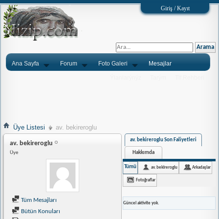
Giriş / Kayıt
Ana Sayfa
Forum
Foto Galeri
Mesajlar
Ýlanlarýnýz
Tarým
Tlf.Rehberi
Üye Listesi
av. bekireroglu
av. bekireroglu Son Faliyetleri
av. bekireroglu
Hakkımda
Üye
Tümü
av. bekireroglu
Arkadaşlar
Fotoğraflar
Tüm Mesajları
Güncel aktivite yok.
Bütün Konuları