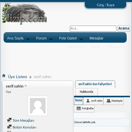
Giriş / Kayıt
Ana Sayfa
Forum
Foto Galeri
Mesajlar
Ýlanlarýnýz
Tarým
Tlf.Rehberi
Üye Listesi
serif sahin
serif sahin Son Faliyetleri
serif sahin
Hakkımda
Üye
Tümü
serif sahin
Arkadaşlar
Fotoğraflar
Tüm Mesajları
Güncel aktivite yok.
Bütün Konuları