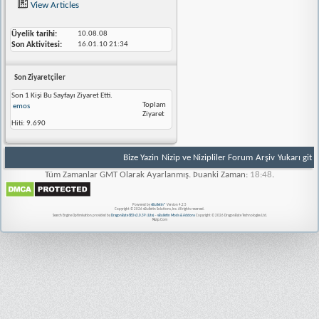
View Articles
Üyelik tarihi
10.08.08
Son Aktivitesi
16.01.10
21:34
Son Ziyaretçiler
Son 1 Kişi Bu Sayfayı Ziyaret Etti.
Toplam
emos
Ziyaret
Hiti:
9.690
Bize Yazin
Nizip ve Nizipliler Forum
Arşiv
Yukarı git
Tüm Zamanlar GMT Olarak Ayarlanmış. Þuanki Zaman:
18:48
.
Powered by
vBulletin®
Version 4.2.5
Copyright © 2026 vBulletin Solutions, Inc. All rights reserved.
Search Engine Optimisation provided by
DragonByte SEO v2.0.39 (Lite)
-
vBulletin Mods & Addons
Copyright © 2026 DragonByte Technologies Ltd.
Nizip.Com