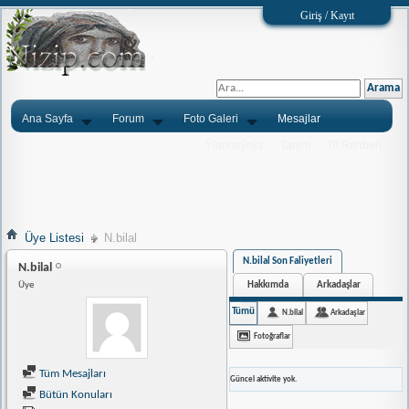
Giriş / Kayıt
Ana Sayfa
Forum
Foto Galeri
Mesajlar
Ýlanlarýnýz
Tarým
Tlf.Rehberi
Üye Listesi
N.bilal
N.bilal Son Faliyetleri
N.bilal
Hakkımda
Arkadaşlar
Üye
Tümü
N.bilal
Arkadaşlar
Fotoğraflar
Tüm Mesajları
Güncel aktivite yok.
Bütün Konuları