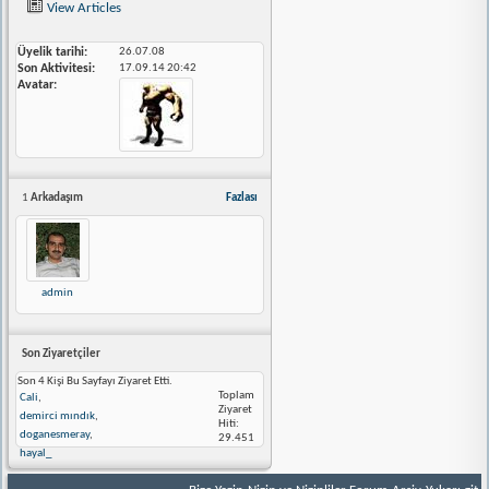
View Articles
Üyelik tarihi
26.07.08
Son Aktivitesi
17.09.14
20:42
Avatar
1
Arkadaşım
Fazlası
admin
Son Ziyaretçiler
Son 4 Kişi Bu Sayfayı Ziyaret Etti.
Toplam
Cali
,
Ziyaret
demirci mındık
,
Hiti:
doganesmeray
,
29.451
hayal_