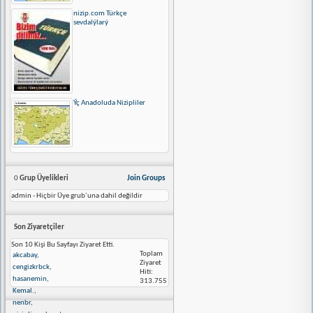
nizip.com Türkçe
sevdalýlarý
Ýç Anadoluda Nizipliler
0
Grup Üyelikleri
Join Groups
admin - Hiçbir Üye grub´una dahil değildir
Son Ziyaretçiler
Son 10 Kişi Bu Sayfayı Ziyaret Etti.
Toplam
akcabay
,
Ziyaret
cengizkrbck
,
Hiti:
hasanemin
,
313.755
Kemal.
,
nenbr
,