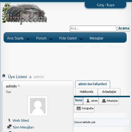
Giriş / Kayıt
Ana Sayfa
Forum
Foto Galeri
Mesajlar
Ýlanlarýnýz
Tarým
Tlf.Rehberi
Üye Listesi
admin
admin Son Faliyetleri
admin
Hakkımda
Arkadaşlar
Üye
Tümü
admin
Arkadaşlar
Fotoğraflar
Web Sitesi
Güncel aktivite yok.
Tüm Mesajları