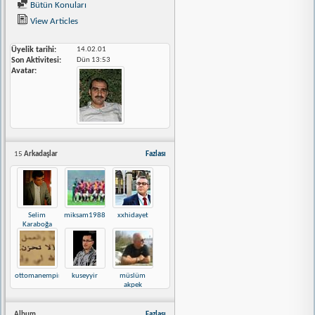
Bütün Konuları
View Articles
Üyelik tarihi
14.02.01
Son Aktivitesi
Dün
13:53
Avatar
15
Arkadaşlar
Fazlası
Selim
miksam1988
xxhidayet
Karaboğa
ottomanempire
kuseyyir
müslüm
akpek
Album
Fazlası