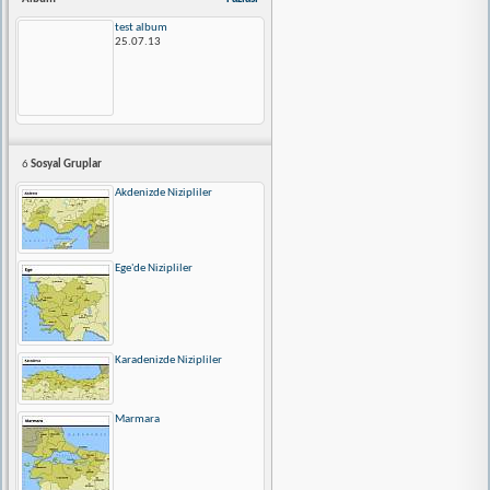
test album
25.07.13
6
Sosyal Gruplar
Akdenizde Nizipliler
Ege'de Nizipliler
Karadenizde Nizipliler
Marmara