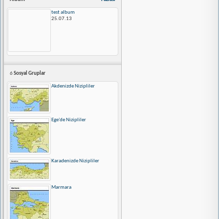
test album
25.07.13
6
Sosyal Gruplar
Akdenizde Nizipliler
Ege'de Nizipliler
Karadenizde Nizipliler
Marmara