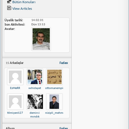
Bütün Konuları
View Articles
Üyelik tarihi
14.02.01
Son Aktivitesi
Dün
13:53
Avatar
15
Arkadaşlar
Fazlası
EsMeRR
xxhidayet
ottomanempire
tilmiyenli27
demirci
nizipli_mehmet
mındık
Album
Fazlası