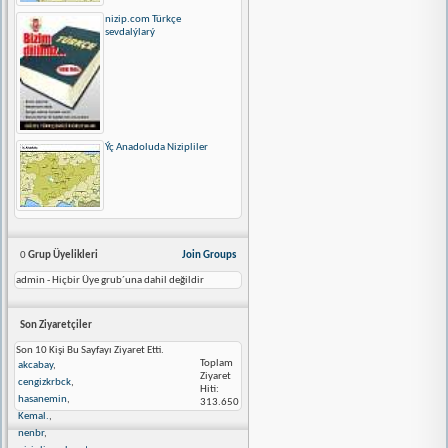
nizip.com Türkçe
sevdalýlarý
Ýç Anadoluda Nizipliler
0
Grup Üyelikleri
Join Groups
admin - Hiçbir Üye grub´una dahil değildir
Son Ziyaretçiler
Son 10 Kişi Bu Sayfayı Ziyaret Etti.
Toplam
akcabay
,
Ziyaret
cengizkrbck
,
Hiti:
hasanemin
,
313.650
Kemal.
,
nenbr
,