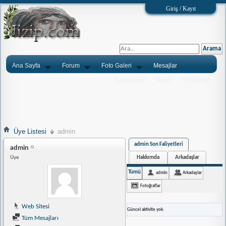
Giriş / Kayıt
Ana Sayfa
Forum
Foto Galeri
Mesajlar
Ýlanlarýnýz
Tarým
Tlf.Rehberi
Üye Listesi
admin
admin Son Faliyetleri
admin
Hakkımda
Arkadaşlar
Üye
Tümü
admin
Arkadaşlar
Fotoğraflar
Web Sitesi
Güncel aktivite yok.
Tüm Mesajları