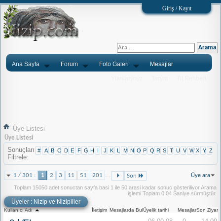
Giriş / Kayıt
Ana Sayfa
Forum
Foto Galeri
Mesajlar
Ýlanlarýnýz
Tarým
Tlf.Rehberi
Üye Listesi
Üye Listesi
Sonuçları
#
A
B
C
D
E
F
G
H
I
J
K
L
M
N
O
P
Q
R
S
T
U
V
W
X
Y
Z
Filtrele
...
1 / 301 :
1
2
3
11
51
201
Üye ara
Son
Toplam 15050 adet sonuctan sayfa basi 1 ile 50 arasi kadar sonuc gösteriliyor
Arama
işlemi Toplam
0,04
Saniye sürmüştür.
Üyeler : Nizip ve Nizipliler
Kullanıcı Adı
İletişim
Mesajlarda Bul
Üyelik tarihi
Mesajlar
Son Ziyare