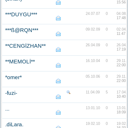
15:56
***DUYGU***
24.07.07
0
04.08.
17:48
***ß@RQN***
09.02.09
0
02.04.
11:47
**CENGİZHAN**
26.04.09
0
26.04.
17:19
**MEMOLİ**
16.10.04
0
29.11.
22:00
*omer*
05.10.06
0
29.11.
22:00
-fuzi-
11.04.09
5
17.04.
10:40
...
13.01.10
0
13.01.
18:09
.diLara.
19.02.10
0
19.02.
16:33