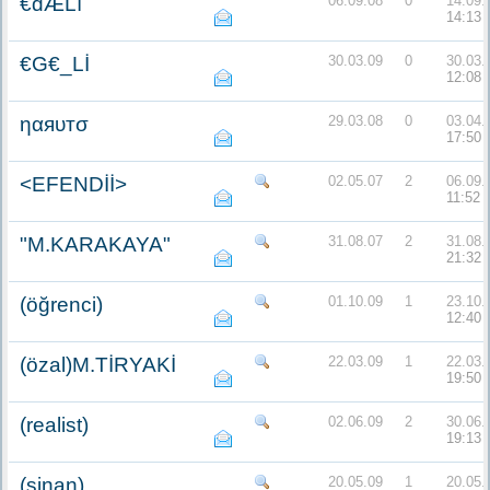
€dÆLı
06.09.08
0
14.09.
14:13
€G€_Lİ
30.03.09
0
30.03.
12:08
ηαяυтσ
29.03.08
0
03.04.
17:50
<EFENDİİ>
02.05.07
2
06.09.
11:52
"M.KARAKAYA"
31.08.07
2
31.08.
21:32
(öğrenci)
01.10.09
1
23.10.
12:40
(özal)M.TİRYAKİ
22.03.09
1
22.03.
19:50
(realist)
02.06.09
2
30.06.
19:13
(sinan)
20.05.09
1
20.05.