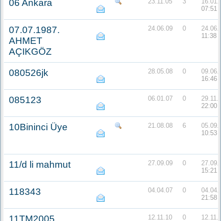
06 Ankara
23.11.05
3
16.01.
07:51
07.07.1987.
24.06.09
0
24.06.
11:38
AHMET
AÇIKGÖZ
080526jk
28.05.08
0
09.06.
16:46
085123
06.01.07
0
29.11.
22:00
10Bininci Üye
21.08.08
6
05.09.
10:53
11/d li mahmut
27.09.09
0
27.09.
15:21
118343
04.04.07
0
04.04.
21:58
11TM2005
12.11.10
0
12.11.