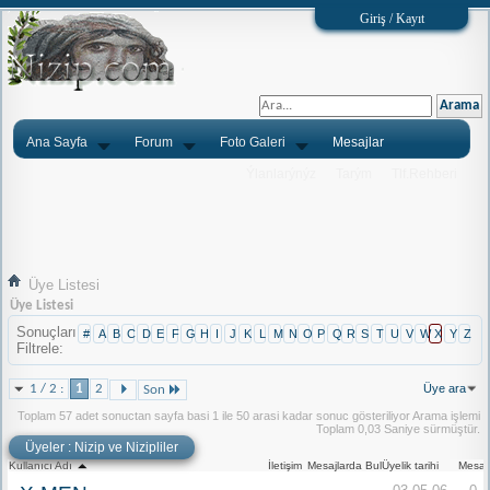
Giriş / Kayıt
Ana Sayfa
Forum
Foto Galeri
Mesajlar
Ýlanlarýnýz
Tarým
Tlf.Rehberi
Üye Listesi
Üye Listesi
Sonuçları
#
A
B
C
D
E
F
G
H
I
J
K
L
M
N
O
P
Q
R
S
T
U
V
W
X
Y
Z
Filtrele
1 / 2 :
1
2
Üye ara
Son
Toplam 57 adet sonuctan sayfa basi 1 ile 50 arasi kadar sonuc gösteriliyor
Arama işlemi
Toplam
0,03
Saniye sürmüştür.
Üyeler : Nizip ve Nizipliler
Kullanıcı Adı
İletişim
Mesajlarda Bul
Üyelik tarihi
Mesajl