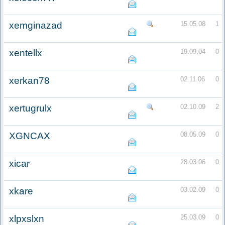
xemginazad
15.05.08
1
xentellx
19.09.04
0
xerkan78
02.11.06
0
xertugrulx
02.10.09
2
XGNCAX
08.05.09
0
xicar
28.03.06
0
xkare
03.02.09
0
xlpxslxn
25.03.09
0