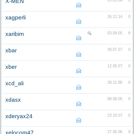
X-MEN
03.05.06
0
xagperli
26.12.14
0
xaribim
03.09.05
8
xbar
30.07.07
0
xber
12.05.07
0
xcd_ali
28.11.09
0
xdasx
08.08.05
0
xderyax24
23.10.07
0
xelocom47
27.06.06
0