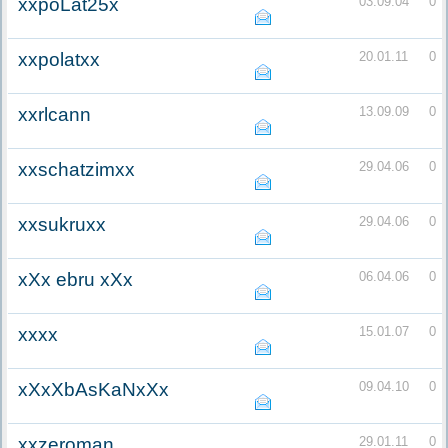
xxpoLat25x
03.09.04
0
xxpolatxx
20.01.11
0
xxrlcann
13.09.09
0
xxschatzimxx
29.04.06
0
xxsukruxx
29.04.06
0
xXx ebru xXx
06.04.06
0
xxxx
15.01.07
0
xXxXbAsKaNxXx
09.04.10
0
xxzeroman
29.01.11
0